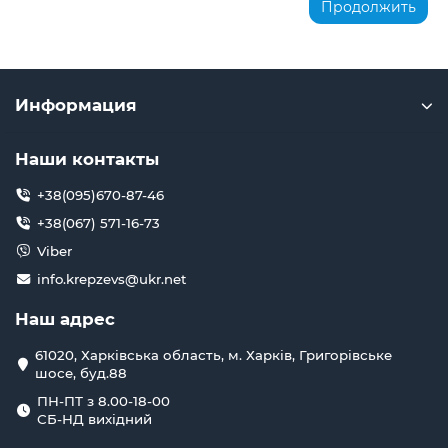
Продолжить
Информация
Наши контакты
+38(095)670-87-46
+38(067) 571-16-73
Viber
info.krepzevs@ukr.net
Наш адрес
61020, Харківська область, м. Харків, Григорівське
шосе, буд.88
ПН-ПТ з 8.00-18-00
СБ-НД вихідний