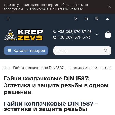
При отсутствии электроэнергии обращайтесь по
телефонам: +380956723458 или +380985782882
+38(095)670-87-46
+38(067) 571-16-73
Каталог товаров
Блог
Гайки колпачковые DIN 1587 — эстетика и защита резьбы.
Гайки колпачковые DIN 1587:
Эстетика и защита резьбы в одном
решении
Гайки колпачковые DIN 1587
–
эстетика и защита резьбы