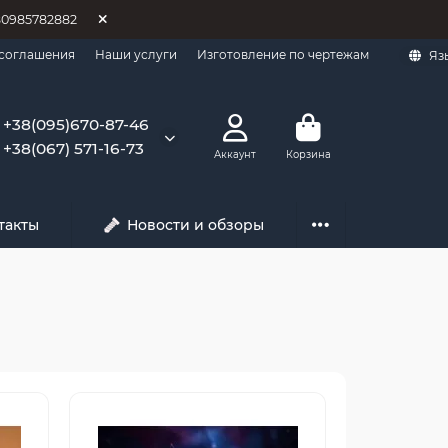
80985782882
 соглашения
Наши услуги
Изготовление по чертежам
Яз
+38(095)670-87-46
+38(067) 571-16-73
Аккаунт
Корзина
такты
Новости и обзоры