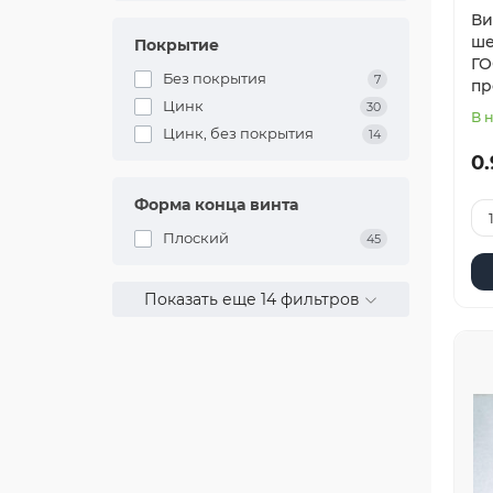
Ви
ше
Покрытие
ГО
Без покрытия
7
пр
Цинк
30
В 
Цинк, без покрытия
14
0.
Форма конца винта
Плоский
45
Показать еще 14 фильтров