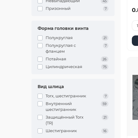
Невыпадающий
45
Призонный
7
0.
Форма головки винта
Полукруглая
21
Полукруглая с
7
фланцем
Потайная
26
Цилиндрическая
75
Вид шлица
Torx, шестигранник
7
Внутренний
59
шестигранник
Защищённый Torx
21
(TR)
Шестигранник
16