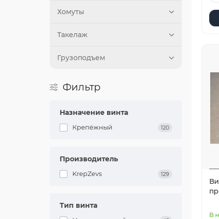
Хомуты
Такелаж
Грузоподъем
Фильтр
Назначение винта
Крепёжный
120
Производитель
KrepZevs
129
Ви
пр
Тип винта
В 