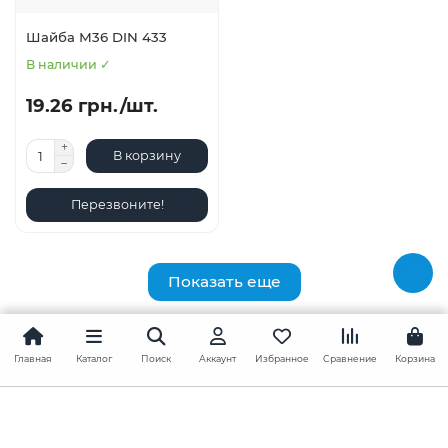
Шайба М36 DIN 433
В наличии ✓
19.26 грн./шт.
В корзину
Перезвоните!
Показать еще
|<
<
1
2
Главная
Каталог
Поиск
Аккаунт
Избранное
Сравнение
Корзина
Показано с 1 по 12 из 17 (всего 2 страниц)