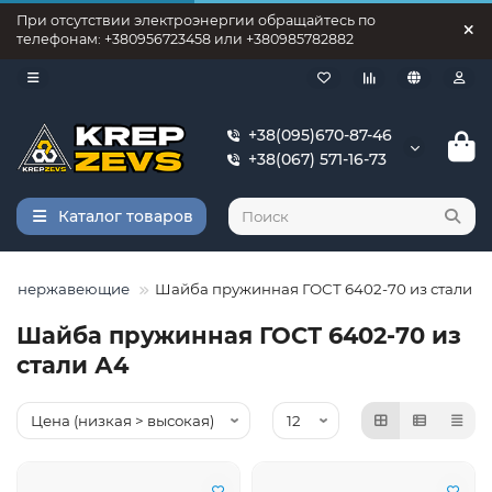
При отсутствии электроэнергии обращайтесь по
телефонам: +380956723458 или +380985782882
+38(095)670-87-46
+38(067) 571-16-73
Каталог товаров
ы нержавеющие
Шайба пружинная ГОСТ 6402-70 из стали А
Шайба пружинная ГОСТ 6402-70 из
стали А4