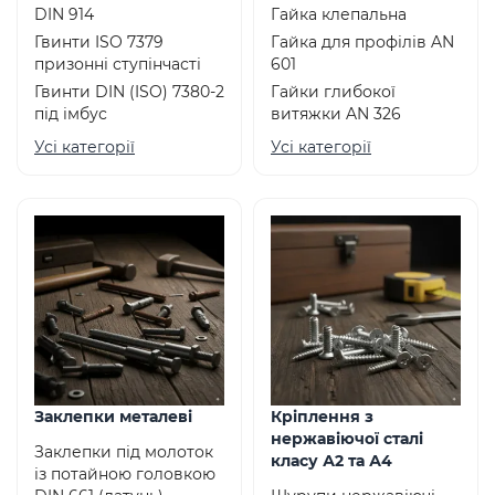
DIN 914
Гайка клепальна
Гвинти ISO 7379
Гайка для профілів AN
призонні ступінчасті
601
Гвинти DIN (ISO) 7380-2
Гайки глибокої
під імбус
витяжки AN 326
Усі категорії
Усі категорії
Заклепки металеві
Кріплення з
нержавіючої сталі
Заклепки під молоток
класу А2 та А4
із потайною головкою