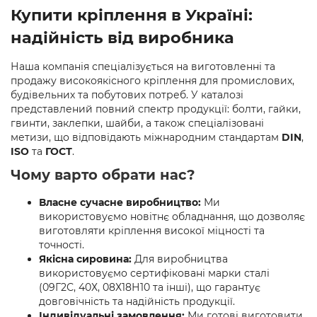
редуктори МЧ
,
Кранові редуктори Ц2
,
анкера
,
Name
,
din
Купити кріплення в Україні:
603
,
din 7981
,
заклепки
,
різьбове заклепування
,
заклепка
надійність від виробника
алюмінієва
,
болт м3
,
болт м8 під шестигранник
,
гайка
м14
,
din 912
,
болт м8
,
болт м 8
,
din933
,
болт м10
,
болт м6
,
болт м 10
,
din934
,
крепеж
,
болт м12 размеры
,
болт м14 1.5
,
Наша компанія спеціалізується на виготовленні та
болт м5 под шестигранник
,
болт м 18
,
болт м 9
,
болт м7
продажу високоякісного кріплення для промислових,
шаг 1
,
болт м9
,
болт м 24
,
din 6325
,
din 6799
,
din 11024
,
din
будівельних та побутових потреб. У каталозі
6334
,
din 929
,
дин 912
,
магазин крепежа харьков
,
представлений повний спектр продукції: болти, гайки,
крепёжный магазин
,
гайки купить
,
метизы оптом
,
гвинти, заклепки, шайби, а також спеціалізовані
крепеж харьков
,
крепежи магазин
,
магазин болтов
,
метизи, що відповідають міжнародним стандартам
DIN
,
гайки и болты
,
болты харьков
,
болты гайки шайбы
,
ISO
та
ГОСТ
.
болты 10.9
,
болты 8.8
,
винты м8
,
болт нержавеющий м8
,
Чому варто обрати нас?
болты госты
,
стопорные гайки
,
магазин метизов киев
,
крепежные изделия
,
купить винты
,
болты киев
,
болты
Власне сучасне виробництво:
Ми
нержавейка
,
болты с гайкой
,
болт нержавійка
,
купить
використовуємо новітнє обладнання, що дозволяє
болт м8
,
болт м8 нержавейка
,
купить болт м 10
,
купить
виготовляти кріплення високої міцності та
болты м10
,
купить болты м8
точності.
Якісна сировина:
Для виробництва
використовуємо сертифіковані марки сталі
(09Г2С, 40Х, 08Х18Н10 та інші), що гарантує
довговічність та надійність продукції.
Індивідуальні замовлення:
Ми готові виготовити