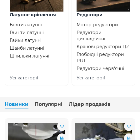
Латунне кріплення
Редуктори
Болти латунні
Мотор-редуктори
Гвинти латунні
Редуктори
циліндричні
Гайки латунні
Кранові редуктори Ц2
Шайби латунні
Глобоїдні редуктори
Шпильки латунні
РГЛ
Редуктори черв'ячні
Усі категорії
Усі категорії
Новинки
Популярні
Лідер продажів