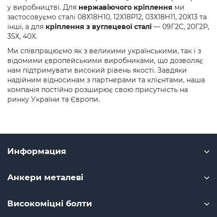
у виробництві. Для
нержавіючого кріплення
ми
застосовуємо сталі 08Х18Н10, 12Х18Р12, 03Х18Н11, 20Х13 та
інші, а для
кріплення з вуглецевої сталі
— 09Г2С, 20Г2Р,
35Х, 40Х.
Ми співпрацюємо як з великими українськими, так і з
відомими європейськими виробниками, що дозволяє
нам підтримувати високий рівень якості. Завдяки
надійним відносинам з партнерами та клієнтами, наша
компанія постійно розширює свою присутність на
ринку України та Європи.
Информация
Анкери металеві
Високоміцні болти