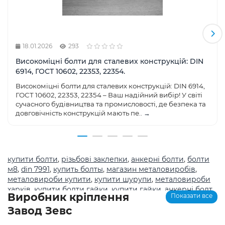
18.01.2026
293
Високоміцні болти для сталевих конструкцій: DIN
6914, ГОСТ 10602, 22353, 22354.
Високоміцні болти для сталевих конструкцій: DIN 6914,
ГОСТ 10602, 22353, 22354 – Ваш надійний вибір! У світі
сучасного будівництва та промисловості, де безпека та
довговічність конструкцій мають пе..
→
купити болти
,
різьбові заклепки
,
анкерні болти
,
болти
м8
,
din 7991
,
купить болты
,
магазин металовиробів
,
металовироби купити
,
купити шурупи
,
металовироби
харків
,
купити болти гайки
,
купити гайки
,
анкерні болт
,
Виробник кріплення
Показати все
болты
,
шурупи
,
метричне різьблення з великим
Завод Зевс
кроком
,
магазин кріплення каталог
,
болти з
нержавіючої сталі купити
,
Мотор-редуктор 3МП
,
Мотор-