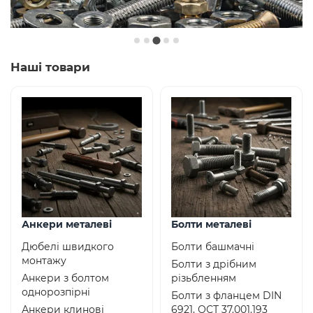
…
Наші товари
Анкери металеві
Болти металеві
Дюбелі швидкого
Болти башмачні
монтажу
Болти з дрібним
Анкери з болтом
різьбленням
однорозпірні
Болти з фланцем DIN
Анкери клинові
6921, ОСТ 37.001.193