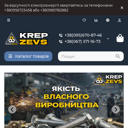
За відсутності єлектроєнергії звертайтесь за телефонами:
+380956723458 або +380985782882
+38(095)670-87-46
+38(067) 571-16-73
Каталог товарів