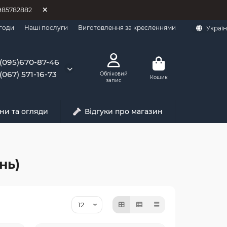
0985782882
годи
Наші послуги
Виготовлення за кресленнями
Украї
(095)670-87-46
(067) 571-16-73
Обліковий
Кошик
запис
ни та огляди
Відгуки про магазин
нь)