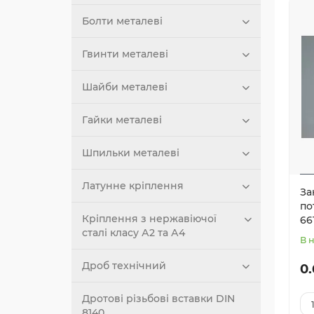
Болти металеві
Гвинти металеві
Шайби металеві
Гайки металеві
Шпильки металеві
Латунне кріплення
За
по
Кріплення з нержавіючої
66
сталі класу А2 та А4
В 
Дроб технічний
0.
Дротові різьбові вставки DIN
8140