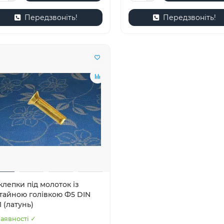
Передзвоніть!
Передзвоніть!
клепки під молоток із
тайною голівкою Ф5 DIN
1 (латунь)
наявності ✓