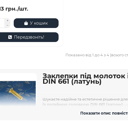
13 грн./шт.
У кошик
Передзвоніть!
Показано від 1 до 4 з 4 (всього ст
Заклепки під молоток
DIN 661 (латунь)
Шукаєте надійне та естетичне рішення для
із потайною головкою DIN 661 (латунь)
– 
незамінним елементом у багатьох галузях п
Показати опис повніс
надійності та естетичному вигляду. Дізнай
лепок, виготовлених на Заводі "Зевс".