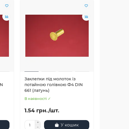
Заклепки під молоток із
IN
потайною голівкою Ф4 DIN
661 (латунь)
В наявності ✓
1.54 грн./шт.
У кошик