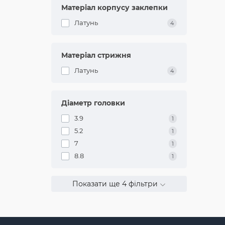
Матеріал корпусу заклепки
За
Латунь
4
гал
Матеріал стрижня
Латунь
4
За
Діаметр головки
3.9
1
Д
5.2
1
(
7
1
8.8
1
За
(л
до
Показати ще 4 фільтри
П