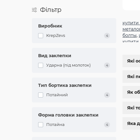
П
Фільтр
купити
За
Виробник
метало
за
болты
,
KrepZevs
ви
4
купити
ви
заклеп
м8
,
бол
Вид заклепки
К
шестиг
Які о
Ударна (під молоток)
4
дин 912
магази
Які п
нержа
Тип бортика заклепки
болты 
болт м 
Як об
Потайний
4
Які т
Ла
Форма головки заклепки
пі
Яка д
Потайна
4
З