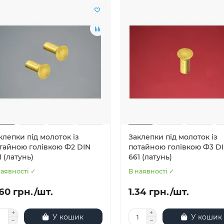
клепки під молоток із
Заклепки під молоток із
тайною голівкою Ф2 DIN
потайною голівкою Ф3 D
1 (латунь)
661 (латунь)
наявності ✓
В наявності ✓
60 грн./шт.
1.34 грн./шт.
У кошик
У кошик