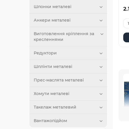
Шпонки металеві
2.
Анкери металеві
Виготовлення кріплення за
кресленнями
Редуктори
Шплінти металеві
Прес-маслята металеві
Хомути металеві
Такелаж металевий
Вантажопідйом
зак