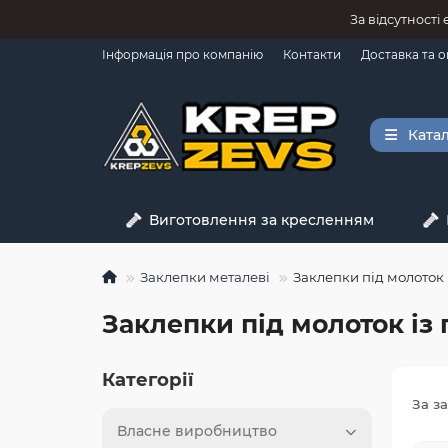
За відсутності
Інформація про компанію
Контакти
Доставка та 
Катал
Виготовлення за кресленням
Заклепки металеві
Заклепки під молоток 
Заклепки під молоток із 
Категорії
За з
Власне виробництво