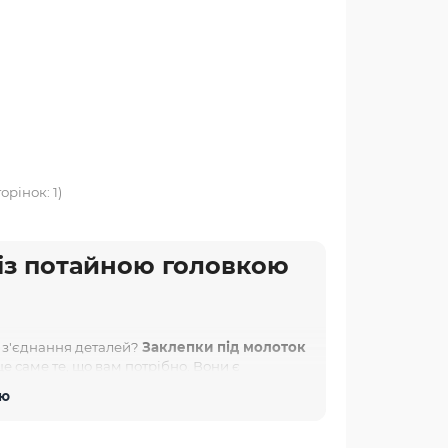
орінок: 1)
 із потайною головкою
 з'єднання деталей?
Заклепки під молоток
це саме те, що вам потрібно. Вони є
ромисловості завдяки своїй міцності,
тю
теся більше про переваги цих якісних