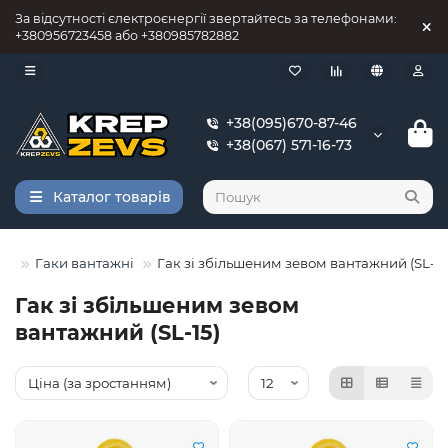
За відсутності єлектроєнергії звертайтесь за телефонами:
+380956723458 або +380985782882
+38(095)670-87-46
+38(067) 571-16-73
Каталог товарів
ий
Гаки вантажні
Гак зі збільшеним зевом вантажний (SL-15
Гак зі збільшеним зевом
вантажний (SL-15)