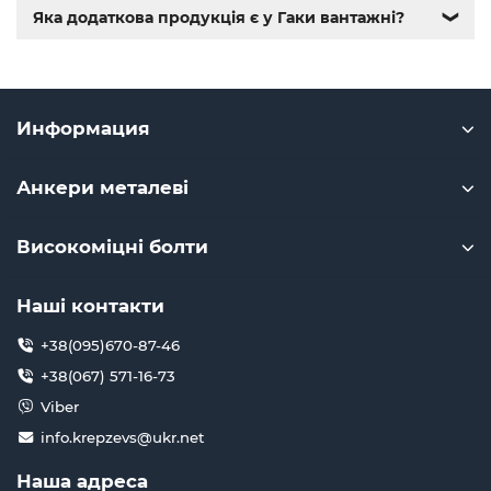
крепежные изделия
,
купить винты
,
болты киев
,
болты
Яка додаткова продукція є у Гаки вантажні?
❯
нержавейка
,
болты с гайкой
,
болт нержавійка
,
купить
болт м8
,
болт м8 нержавейка
,
купить болт м 10
,
купить
болты м10
,
купить болты м8
Информация
Анкери металеві
Високоміцні болти
Наші контакти
+38(095)670-87-46
+38(067) 571-16-73
Viber
info.krepzevs@ukr.net
Наша адреса