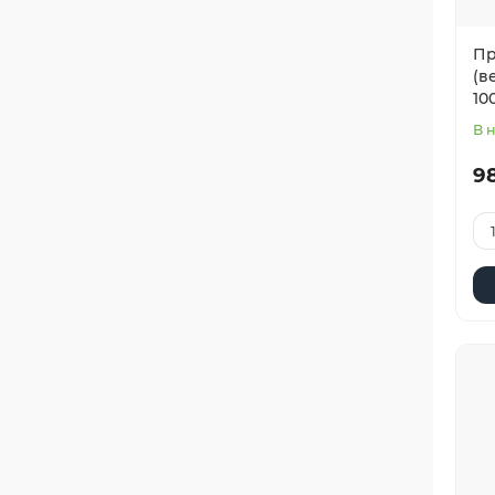
Пр
(в
10
В 
98