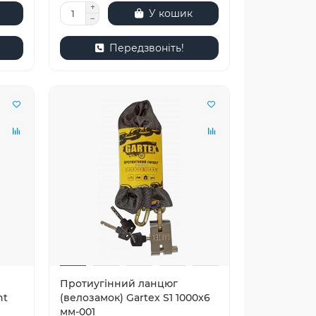
У кошик
Передзвоніть!
Протиугінний ланцюг
ht
(велозамок) Gartex S1 1000x6
мм-001