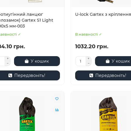
отиугінний ланцюг
U-lock Gartex з кріпленн
елозамок) Gartex S1 Light
00x5 мм-003
наявності ✓
В наявності ✓
4.10 грн.
1032.20 грн.
У кошик
У кошик
Передзвоніть!
Передзвоніть!