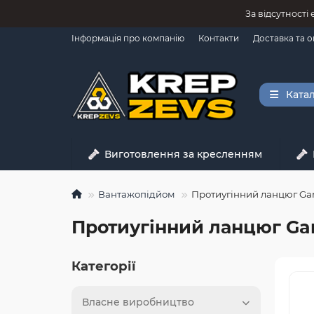
За відсутності
Інформація про компанію
Контакти
Доставка та 
Катал
Виготовлення за кресленням
Вантажопідйом
Протиугінний ланцюг Gar
Протиугінний ланцюг Ga
Категорії
Власне виробництво