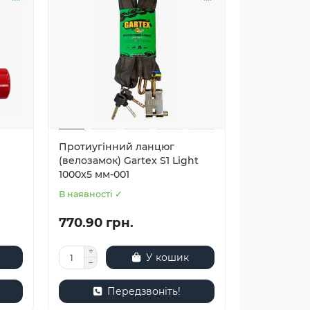
Протиугінний ланцюг
(велозамок) Gartex S1 Light
1000x5 мм-001
В наявності ✓
770.90 грн.
У кошик
Передзвоніть!