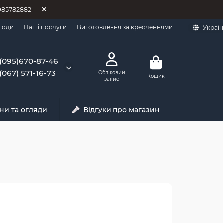
0985782882
годи
Наші послуги
Виготовлення за кресленнями
Украї
(095)670-87-46
(067) 571-16-73
Обліковий
Кошик
запис
ни та огляди
Відгуки про магазин