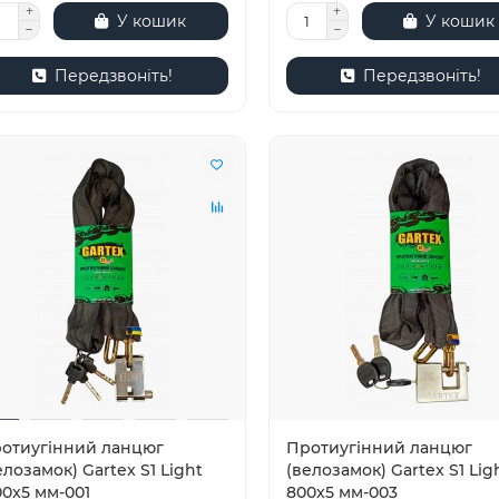
У кошик
У кошик
Передзвоніть!
Передзвоніть!
отиугінний ланцюг
Протиугінний ланцюг
елозамок) Gartex S1 Light
(велозамок) Gartex S1 Lig
00x5 мм-001
800x5 мм-003