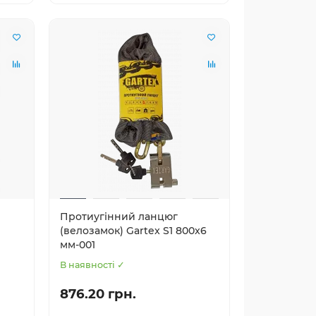
Протиугінний ланцюг
(велозамок) Gartex S1 800x6
мм-001
В наявності ✓
876.20 грн.