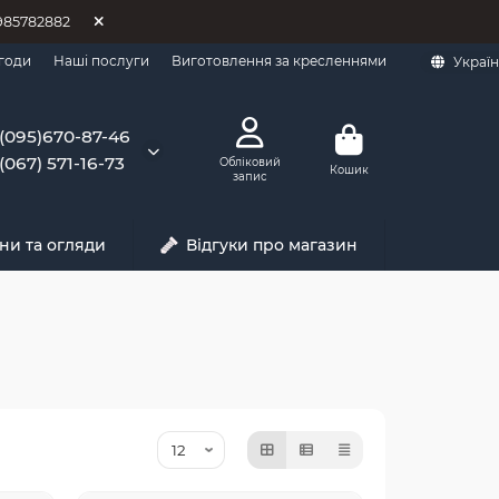
0985782882
годи
Наші послуги
Виготовлення за кресленнями
Украї
(095)670-87-46
(067) 571-16-73
Обліковий
Кошик
запис
ни та огляди
Відгуки про магазин