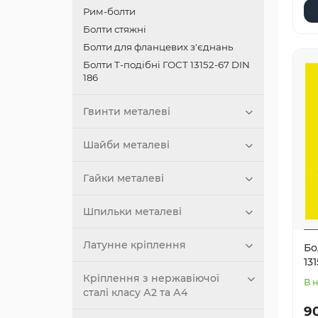
Рим-болти
Болти стяжні
Болти для фланцевих з'єднань
Болти Т-подібні ГОСТ 13152-67 DIN
186
Гвинти металеві
Шайби металеві
Гайки металеві
Шпильки металеві
Латунне кріплення
Бо
13
Кріплення з нержавіючої
В 
сталі класу А2 та А4
90