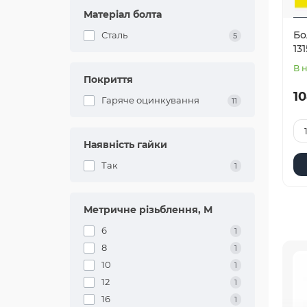
Матеріал болта
Бо
Сталь
5
13
В 
Покриття
10
Гаряче оцинкування
11
Наявність гайки
Так
1
Метричне різьблення, М
6
1
8
1
10
1
12
1
16
1