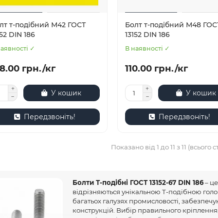
лт т-подібний М42 ГОСТ
Болт т-подібний М48 ГОС
152 DIN 186
13152 DIN 186
наявності ✓
В наявності ✓
8.00 грн./кг
110.00 грн./кг
У кошик
У кошик
Передзвоніть!
Передзвоніть!
Показано від 1 до 11 з 11 (всього с
Болти Т-подібні ГОСТ 13152-67 DIN 186
– це
відрізняються унікальною Т-подібною гол
багатьох галузях промисловості, забезпечу
конструкцій. Вибір правильного кріплення,