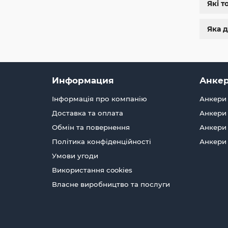
Які т
Яка д
Бо
Во
З
Информация
Анкер
За
Інформація про компанію
Анкери 
та
оп
Доставка та оплата
Анкери 
П
Обмін та повернення
Анкери 
Політика конфіденційності
Анкери
Умови угоди
Використання cookies
Власне виробництво та послуги
Кр
ан