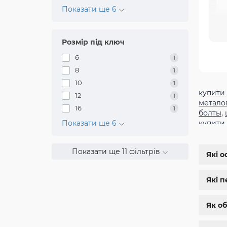
Показати ще 6
Розмір під ключ
Як
6
1
ст
8
1
ти
10
1
Ха
купити
12
1
метало
16
1
болты
,
Показати ще 6
купити
заклеп
м8
,
бол
Показати ще 11 фільтрів
шестиг
Які о
дин 912
магази
Які п
нержа
болты 
болт м 
Як об
П