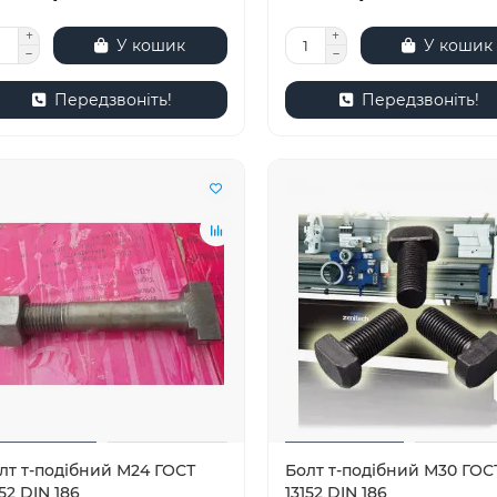
У кошик
У кошик
Передзвоніть!
Передзвоніть!
лт т-подібний М24 ГОСТ
Болт т-подібний М30 ГОС
152 DIN 186
13152 DIN 186