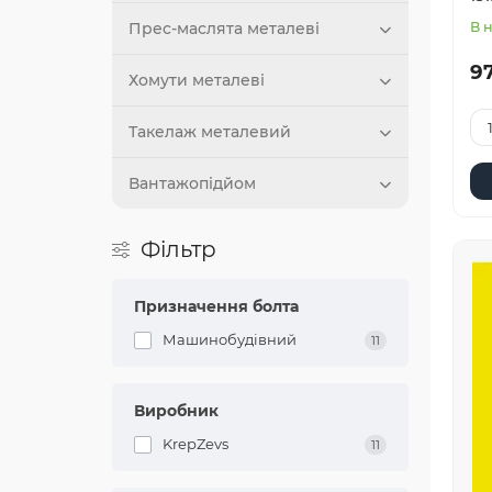
Прес-маслята металеві
В 
97
Хомути металеві
Такелаж металевий
Вантажопідйом
Фільтр
Призначення болта
Машинобудівний
11
Виробник
KrepZevs
11