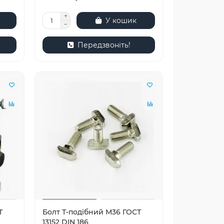
У кошик
Передзвоніть!
Т
Болт Т-подібний М36 ГОСТ
13152 DIN 186