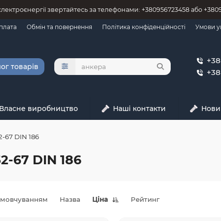
 єлектроєнергії звертайтесь за телефонами: +380956723458 або +38
оплата
Обмін та повернення
Політика конфіденційності
Умови у
+38
ог товарів
+38
Власне виробництво
Наші контакти
Нови
2-67 DIN 186
2-67 DIN 186
амовчуванням
Назва
Ціна
Рейтинг