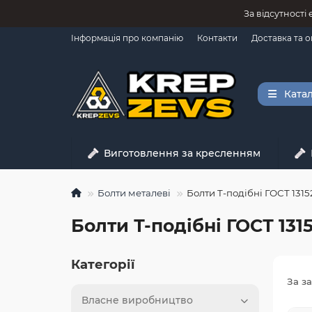
За відсутності
Інформація про компанію
Контакти
Доставка та 
Катал
Виготовлення за кресленням
Болти металеві
Болти Т-подібні ГОСТ 1315
Болти Т-подібні ГОСТ 1315
Категорії
За з
Власне виробництво