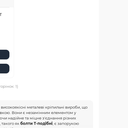
Т
торінок: 1)
 високоякісні металеві кріпильні вироби, що
овкою. Вони є незамінним елементом у
ючи надійне та міцне з'єднання різних
 такого як
болти Т-подібні
, є запорукою