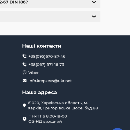
2-67 DIN 186?
❯
є час, необхідний для встановлення.
альну вартість монтажу.
 з'єднання деталей.
❯
вуються в різних галузях промисловості.
хто цінує якість, надійність та ефективність.
-67 DIN 186 в krepzevs.ua
Наші контакти
и
болти Т-подібні ГОСТ 13152-67 DIN 186
, а
+38(095)670-87-46
кріплення
,
шплінти
. Ми забезпечуємо
епёжных изделий
прямо зараз!
+38(067) 571-16-73
Viber
info.krepzevs@ukr.net
у якість кожного виробу.
ій
болтів Т-подібних
та інших
болтів
.
Наша адреса
аїні.
61020, Харківська область, м.
Харків, Григорівське шосе, буд.88
опомогти вам з вибором.
ПН-ПТ з 8.00-18-00
ір інших
крепежних виробів
, а також
СБ-НД вихідний
необхідне для вашого проекту.