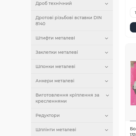
Дроб технічний
Дротові різьбові вставки DIN
8140
Штифти металевІ
Заклепки металеві
Шпонки металеві
Анкери металеві
Виготовлення кріплення за
кресленнями
Редуктори
Бо
Шплінти металеві
13