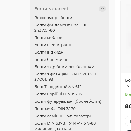
Болти металеві
Високоміцні болти
Болти фундаментні за ГОСТ
24379.1-80
Болти меблеві
Болти шестигранні
Болти відкидні
Болти башмачні
Болти з дрібним різьбленням
Болти з фланцем DIN 6921, ОСТ
37.001.193
Бо
13
Болт Т-подібний AN 612
Болти норійні DIN 15237
В 
Болти футерувальні (бронеболти)
80
Болт-скоба DIN 3570
Болти лемішні (культиваторні)
Болти DIN 6378, ТУ 14-4-1517-88
милицеві (лапчасті)