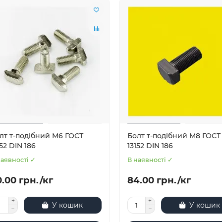
лт т-подібний М6 ГОСТ
Болт т-подібний М8 ГОСТ
152 DIN 186
13152 DIN 186
наявності ✓
В наявності ✓
.00 грн./кг
84.00 грн./кг
У кошик
У кошик