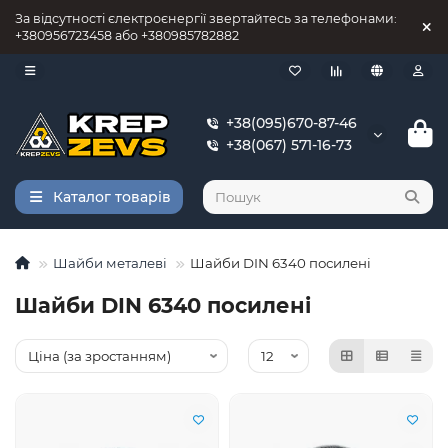
За відсутності єлектроєнергії звертайтесь за телефонами:
+380956723458 або +380985782882
+38(095)670-87-46
+38(067) 571-16-73
Каталог товарів
Шайби металеві
Шайби DIN 6340 посилені
Шайби DIN 6340 посилені