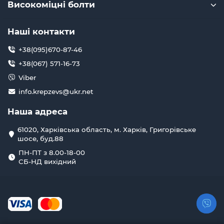
будь-яких розмірів та форм.
Високоміцні болти
Застосування скоб такелажних з
нержавіючої сталі
Наші контакти
Скоби з нержавейки – універсальний елемент
+38(095)670-87-46
такелажу, який знаходить широке застосування:
+38(067) 571-16-73
Будівництво:
Надійне кріплення будівельних
Viber
конструкцій, підйом та переміщення матеріалів.
Промисловість:
Використання у виробничих
info.krepzevs@ukr.net
процесах, транспортування важких вантажів.
Морський транспорт:
Кріплення вантажів на
Наша адреса
суднах, забезпечення безпеки морських
перевезень.
61020, Харківська область, м. Харків, Григорівське
Сільське господарство:
Підйом та переміщення
шосе, буд.88
сільськогосподарської техніки та матеріалів.
ПН-ПТ з 8.00-18-00
Логістика та транспорт:
Безпечна фіксація
СБ-НД вихідний
вантажів під час транспортування.
Завдяки своїм характеристикам, скоба такелажна з
нержавіючої сталі є незамінним елементом для
забезпечення безпеки та ефективності роботи з
вантажами.
Купити скоби такелажні