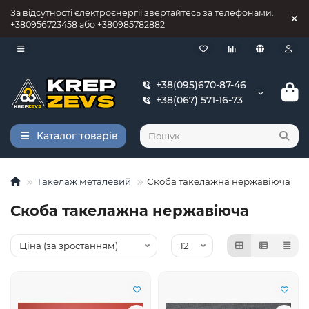
За відсутності єлектроєнергії звертайтесь за телефонами:
+380956723458 або +380985782882
+38(095)670-87-46
+38(067) 571-16-73
Каталог товарів
Такелаж металевий
Скоба такелажна нержавіюча
Скоба такелажна нержавіюча