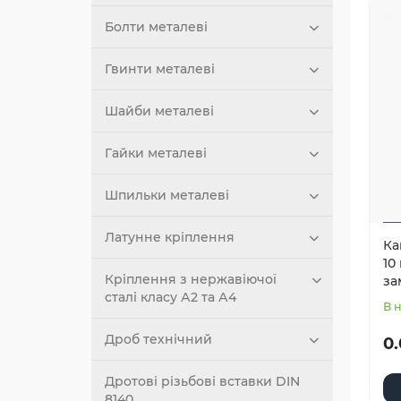
Болти металеві
Гвинти металеві
Шайби металеві
Гайки металеві
Шпильки металеві
Латунне кріплення
Ка
10
Кріплення з нержавіючої
за
сталі класу А2 та А4
В 
Дроб технічний
0.
Дротові різьбові вставки DIN
8140