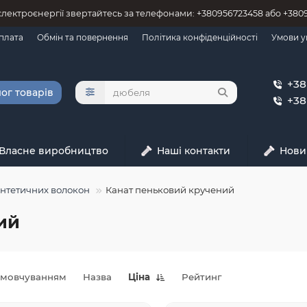
 єлектроєнергії звертайтесь за телефонами: +380956723458 або +38
оплата
Обмін та повернення
Політика конфіденційності
Умови у
+38
ог товарів
+38
Власне виробництво
Наші контакти
Нови
интетичних волокон
Канат пеньковий кручений
ий
амовчуванням
Назва
Ціна
Рейтинг