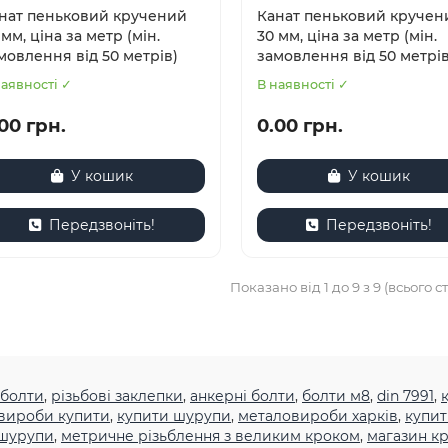
нат пеньковий кручений
Канат пеньковий кручен
 мм, ціна за метр (мін.
30 мм, ціна за метр (мін.
мовлення від 50 метрів)
замовлення від 50 метрів
наявності ✓
В наявності ✓
00 грн.
0.00 грн.
У кошик
У кошик
Передзвоніть!
Передзвоніть!
Показано від 1 до 9 з 9 (всього ст
 болти
,
різьбові заклепки
,
анкерні болти
,
болти м8
,
din 7991
,
вироби купити
,
купити шурупи
,
металовироби харків
,
купит
шурупи
,
метричне різьблення з великим кроком
,
магазин кр