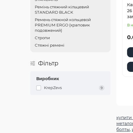
Ка
Ремінь стяжний кільцевий
26
STANDARD BLACK
за
Ремень стяжной кольцевой
PREMIUM ERGO (храповик
В 
подовжений)
0.
Стропи
Стяжні ремені
Фільтр
Виробник
KrepZevs
9
купити
метало
болты
,