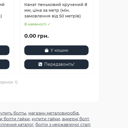
ий
Канат пеньковий кручений 8
мм, ціна за метр (мін.
)
замовлення від 50 метрів)
В наявності ✓
0.00 грн.
У кошик
Передзвоніть!
орінок: 1)
купить болты
,
магазин металовиробів
,
и болти гайки
,
купити гайки
,
анкерні болт
,
іплення каталог
,
болти з нержавіючої сталі