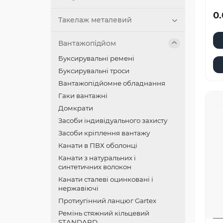
0.
Такелаж металевий
Вантажопідйом
Буксирувальні ремені
Буксирувальні троси
Вантажопідйомне обладнання
Гаки вантажні
Домкрати
Засоби індивідуального захисту
Засоби кріплення вантажу
Канати в ПВХ оболонці
Канати з натуральних і
синтетичних волокон
Канати сталеві оцинковані і
нержавіючі
Протиугінний ланцюг Gartex
Ремінь стяжний кільцевий
STANDARD