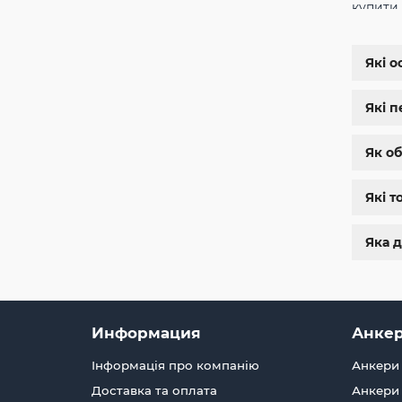
купити
заклеп
м8
,
бол
шестиг
Які о
дин 912
магази
Які 
нержа
болты 
болт м 
Як о
Які т
Яка д
Информация
Анкер
Інформація про компанію
Анкери 
Доставка та оплата
Анкери 