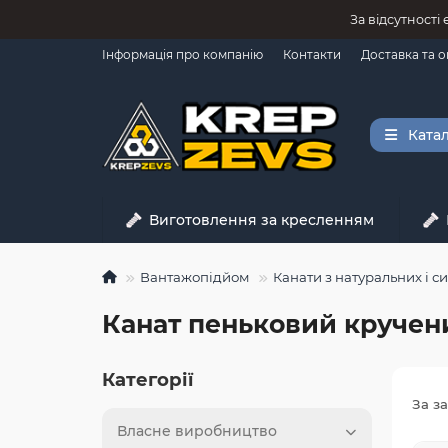
За відсутності
Інформація про компанію
Контакти
Доставка та 
Катал
Виготовлення за кресленням
Вантажопідйом
Канати з натуральних і с
Канат пеньковий кручен
Категорії
За з
Власне виробництво