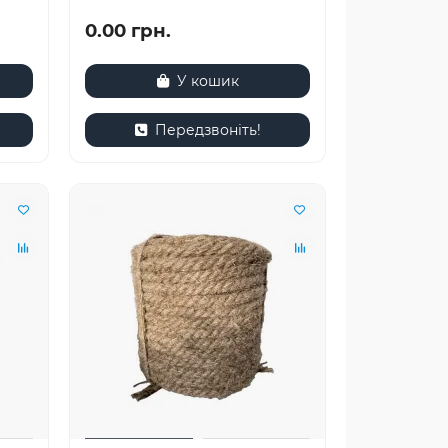
0.00 грн.
У кошик
Передзвоніть!