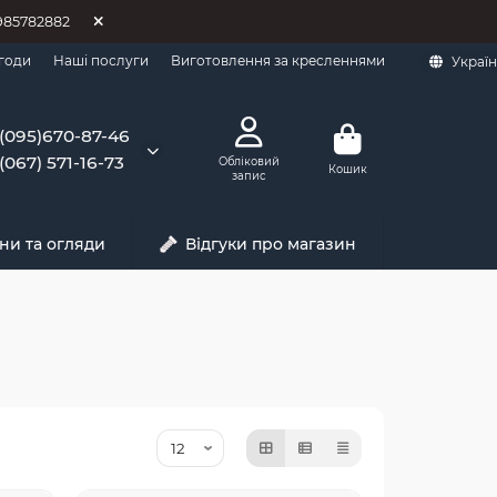
0985782882
годи
Наші послуги
Виготовлення за кресленнями
Украї
(095)670-87-46
(067) 571-16-73
Обліковий
Кошик
запис
ни та огляди
Відгуки про магазин