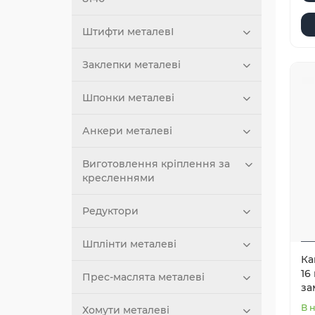
Штифти металевІ
Заклепки металеві
Шпонки металеві
Анкери металеві
Виготовлення кріплення за
кресленнями
Редуктори
Шплінти металеві
Ка
16
Прес-маслята металеві
за
В 
Хомути металеві