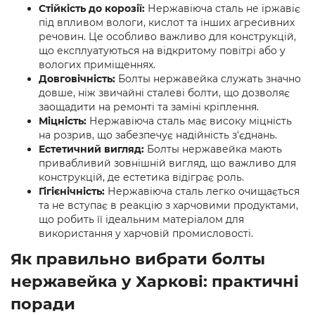
Стійкість до корозії:
Нержавіюча сталь не іржавіє
під впливом вологи, кислот та інших агресивних
речовин. Це особливо важливо для конструкцій,
що експлуатуються на відкритому повітрі або у
вологих приміщеннях.
Довговічність:
Болты нержавейка служать значно
довше, ніж звичайні сталеві болти, що дозволяє
заощадити на ремонті та заміні кріплення.
Міцність:
Нержавіюча сталь має високу міцність
на розрив, що забезпечує надійність з'єднань.
Естетичний вигляд:
Болты нержавейка мають
привабливий зовнішній вигляд, що важливо для
конструкцій, де естетика відіграє роль.
Гігієнічність:
Нержавіюча сталь легко очищається
та не вступає в реакцію з харчовими продуктами,
що робить її ідеальним матеріалом для
використання у харчовій промисловості.
Як правильно вибрати болты
нержавейка у Харкові: практичні
поради