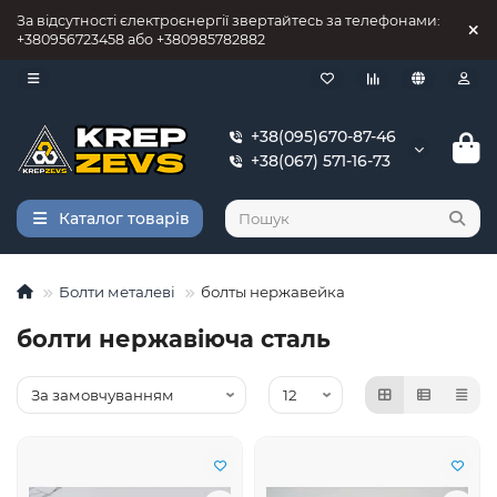
За відсутності єлектроєнергії звертайтесь за телефонами:
+380956723458 або +380985782882
+38(095)670-87-46
+38(067) 571-16-73
Каталог товарів
Болти металеві
болты нержавейка
болти нержавіюча сталь