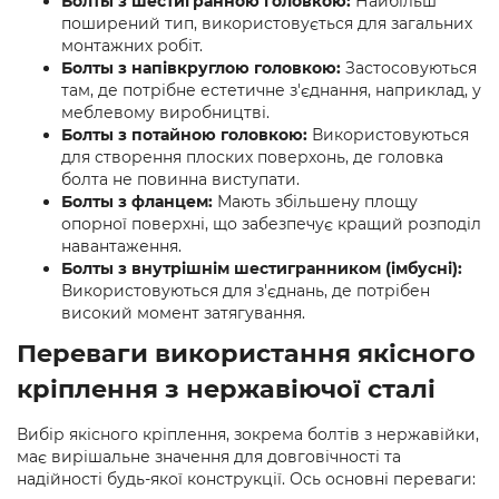
Болты з шестигранною головкою:
Найбільш
поширений тип, використовується для загальних
монтажних робіт.
Болты з напівкруглою головкою:
Застосовуються
там, де потрібне естетичне з'єднання, наприклад, у
меблевому виробництві.
Болты з потайною головкою:
Використовуються
для створення плоских поверхонь, де головка
болта не повинна виступати.
Болты з фланцем:
Мають збільшену площу
опорної поверхні, що забезпечує кращий розподіл
навантаження.
Болты з внутрішнім шестигранником (імбусні):
Використовуються для з'єднань, де потрібен
високий момент затягування.
Переваги використання якісного
кріплення з нержавіючої сталі
Вибір якісного кріплення, зокрема болтів з нержавійки,
має вирішальне значення для довговічності та
надійності будь-якої конструкції. Ось основні переваги: