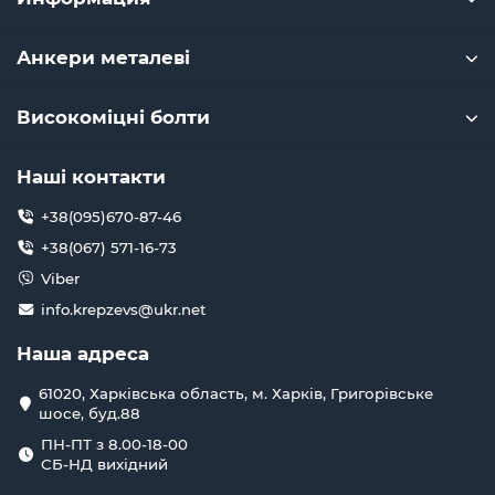
Анкери металеві
Високоміцні болти
Наші контакти
+38(095)670-87-46
+38(067) 571-16-73
Viber
info.krepzevs@ukr.net
Наша адреса
61020, Харківська область, м. Харків, Григорівське
шосе, буд.88
ПН-ПТ з 8.00-18-00
СБ-НД вихідний