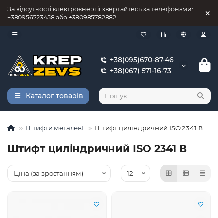
За відсутності єлектроєнергії звертайтесь за телефонами:
+380956723458 або +380985782882
+38(095)670-87-46
+38(067) 571-16-73
Каталог товарів
Штифти металевІ
Штифт циліндричний ISO 2341 B
Штифт циліндричний ISO 2341 B