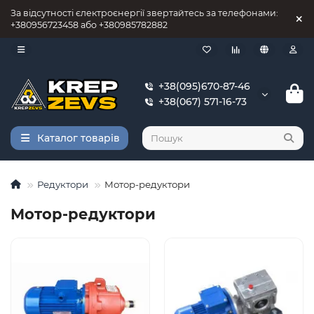
За відсутності єлектроєнергії звертайтесь за телефонами:
+380956723458 або +380985782882
+38(095)670-87-46
+38(067) 571-16-73
Каталог товарів
Редуктори
Мотор-редуктори
Мотор-редуктори