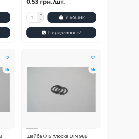
0.53 грн./шт.
У кошик
Передзвоніть!
8
Шайба Ф15 плоска DIN 988