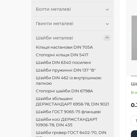
Болти металеві
Гвинти металеві
Шайби металеві
Кільця настанови DIN 705A
Стопорні кільця DIN 5417
Шайби DIN 6340 посилені
Шайби пружинні DIN 137 "В"
Шайби DIN 462 із внутрішньою
лапкою
Ша
Стопорні шайби DIN 6798А
В 
Шайби збільшені
ДЕРЖСТАНДАРТ 6958-78, DIN 9021
0.
Шайби ГОСТ 9065-75 фланцеві
Шайби косі ДЕРЖСТАНДАРТ
10906-78, DIN 435
Шайби гровер ГОСТ 6402-70, DIN