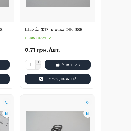
88
Шайба Ф17 плоска DIN 988
В наявності ✓
0.71 грн./шт.
У кошик
Передзвоніть!