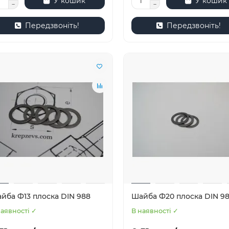
У кошик
У кошик
Передзвоніть!
Передзвоніть!
йба Ф13 плоска DIN 988
Шайба Ф20 плоска DIN 9
наявності ✓
В наявності ✓