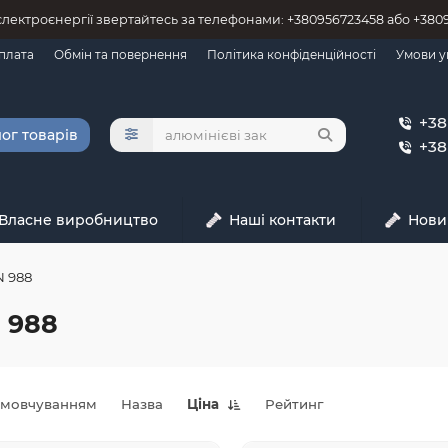
 єлектроєнергії звертайтесь за телефонами: +380956723458 або +38
оплата
Обмін та повернення
Політика конфіденційності
Умови у
+38
ог товарів
+38
Власне виробництво
Наші контакти
Нови
N 988
 988
амовчуванням
Назва
Ціна
Рейтинг