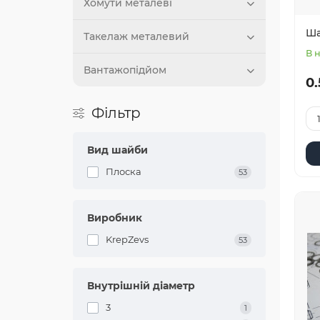
Хомути металеві
Ша
Такелаж металевий
В 
Вантажопідйом
0.
Фільтр
Вид шайби
Плоска
53
Виробник
KrepZevs
53
Внутрішній діаметр
3
1