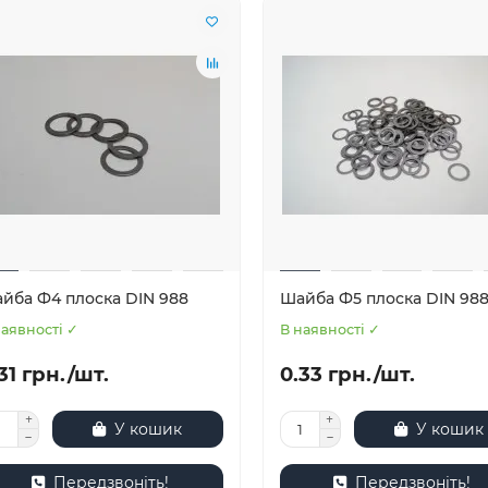
йба Ф4 плоска DIN 988
Шайба Ф5 плоска DIN 98
наявності ✓
В наявності ✓
31 грн./шт.
0.33 грн./шт.
У кошик
У кошик
Передзвоніть!
Передзвоніть!