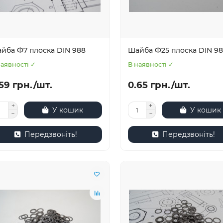
йба Ф7 плоска DIN 988
Шайба Ф25 плоска DIN 9
наявності ✓
В наявності ✓
59 грн./шт.
0.65 грн./шт.
У кошик
У кошик
Передзвоніть!
Передзвоніть!