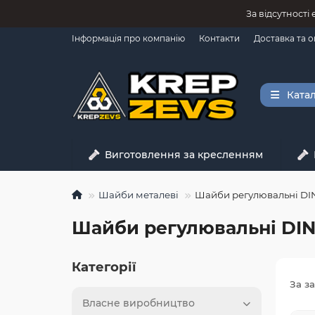
За відсутності
Інформація про компанію
Контакти
Доставка та 
Катал
Виготовлення за кресленням
Шайби металеві
Шайби регулювальні DI
Шайби регулювальні DIN
Категорії
За з
Власне виробництво