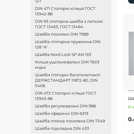
127
DIN 471 Стопорні кільця ГОСТ
13942-86
DIN 93 стопорна шайба з лапкою
ГОСТ 13463, ГОСТ 13464
Шайби посилені DIN 7989
Шайба стопорна пружинна DIN
128 "А"
Шайба Nord Lock SP AN 133
Кільця ущільнювальні DIN 7603
мідні
Шайби стопорні багатолапчасті
ДЕРЖСТАНДАРТ 11872-80, DIN
5406
DIN 472 Стопорні кільця ГОСТ
Ша
13943-86
Шайби регулювальні DIN 988
В 
Шайби сферичні DIN 6319
0.
Шайба плоска посилена DIN 7349
Шайба підкладна DIN 433