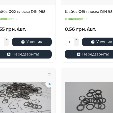
йба Ф22 плоска DIN 988
Шайба Ф19 плоска DIN 98
наявності ✓
В наявності ✓
55 грн./шт.
0.56 грн./шт.
У кошик
У кошик
Передзвоніть!
Передзвоніть!