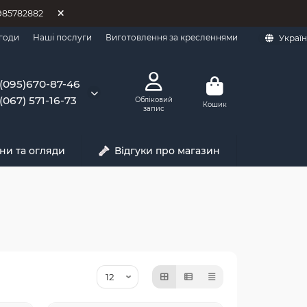
0985782882
годи
Наші послуги
Виготовлення за кресленнями
Украї
(095)670-87-46
(067) 571-16-73
Обліковий
Кошик
запис
ни та огляди
Відгуки про магазин