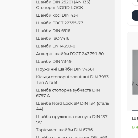
Шайби DIN 25201 (AN 133)
Стопорні NORD-LOCK
Шайби косі DIN 434
Шайби ГОСТ 22355-77
Шайби DIN 6916
Шайби ISO 7416
Шайби EN 14399-6
Анкерні шайби ГОСТ 24379.1-80
Шайби DIN 7349
Пружинні шайби DIN 74361
Кільця стопорні зовнішні DIN 7993
Тип А та В
Шайба стопорна зубчаста DIN
6797 А
Шайба Nord Lock SP DIN 134 (сталь
А4)
Шайба пружинна вигнута DIN 137
Ша
"А"
В 
Тарілчасті шайби DIN 6796
Шайба із двома лапками DIN 463