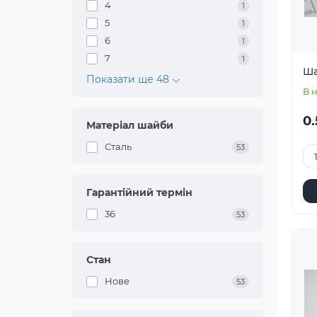
4
1
5
1
6
1
7
1
Ша
Показати ще 48
В 
0.
Матеріал шайби
Сталь
53
Гарантійний термін
36
53
Стан
Нове
53