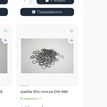
У кошик
Передзвоніть!
88
Шайба Ф14 плоска DIN 988
В наявності ✓