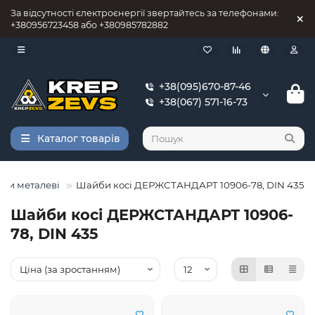
За відсутності єлектроєнергії звертайтесь за телефонами:
+380956723458 або +380985782882
+38(095)670-87-46
+38(067) 571-16-73
Каталог товарів
би металеві
Шайби косі ДЕРЖСТАНДАРТ 10906-78, DIN 435
Шайби косі ДЕРЖСТАНДАРТ 10906-
78, DIN 435