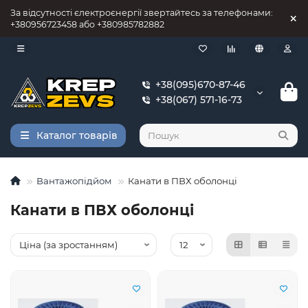
За відсутності єлектроєнергії звертайтесь за телефонами:
+380956723458 або +380985782882
+38(095)670-87-46
+38(067) 571-16-73
Каталог товарів
Вантажопідйом
Канати в ПВХ оболонці
Канати в ПВХ оболонці