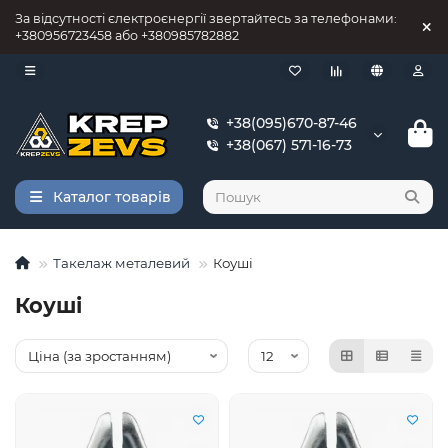
За відсутності єлектроєнергії звертайтесь за телефонами:
+380956723458 або +380985782882
+38(095)670-87-46
+38(067) 571-16-73
Каталог товарів
Такелаж металевий
Коуші
Коуші