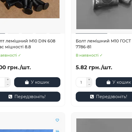
лт лемішний М10 DIN 608
Болт лемішний М10 ГОСТ
ас міцності 8.8
7786-81
наявності ✓
В наявності ✓
00 грн./шт.
5.82 грн./шт.
У кошик
У кошик
Передзвоніть!
Передзвоніть!