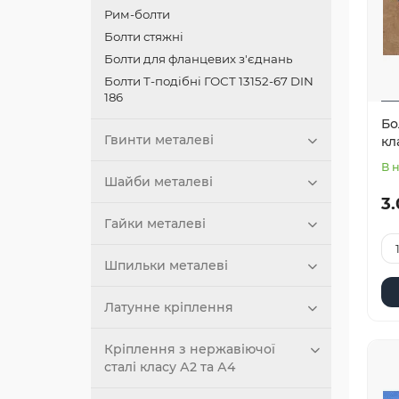
Рим-болти
Болти стяжні
Болти для фланцевих з'єднань
Болти Т-подібні ГОСТ 13152-67 DIN
186
Бо
Гвинти металеві
кл
В 
Шайби металеві
3.
Гайки металеві
Шпильки металеві
Латунне кріплення
Кріплення з нержавіючої
сталі класу А2 та А4