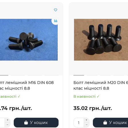
лт лемішний М16 DIN 608
Болт лемішний М20 DIN 
ас міцності 8.8
клас міцності 8.8
наявності ✓
В наявності ✓
.74 грн./шт.
35.02 грн./шт.
У кошик
У кошик