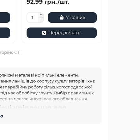
92.99 грн./шт.
У кошик
Передзвоніть!
торінок: 1)
оякісні металеві кріпильні елементи,
ення лемішів до корпусу культиваторів. Їхнє
езперебійну роботу сільськогосподарської
під час обробітку ґрунту. Вибір правильних
сті та довговічності вашого обладнання.
існі кріплення для
тю
широкий вибір лемішних болтів, що
" гарантує надійність та довговічність
истики, щоб задовольнити потреби кожного