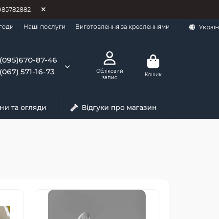
0985782882
годи
Наші послуги
Виготовлення за кресленнями
Украї
(095)670-87-46
(067) 571-16-73
Обліковий
Кошик
запис
ни та огляди
Відгуки про магазин