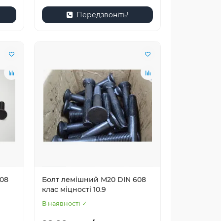
Передзвоніть!
608
Болт лемішний М20 DIN 608
клас міцності 10.9
В наявності ✓