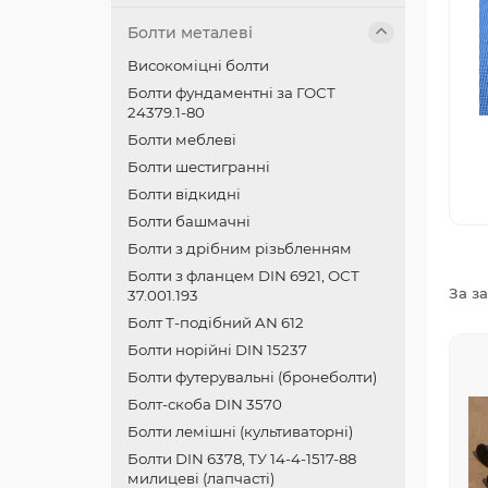
Болти металеві
Високоміцні болти
Болти фундаментні за ГОСТ
24379.1-80
Болти меблеві
Болти шестигранні
Болти відкидні
Болти башмачні
Болти з дрібним різьбленням
Болти з фланцем DIN 6921, ОСТ
За з
37.001.193
Болт Т-подібний AN 612
Болти норійні DIN 15237
Болти футерувальні (бронеболти)
Болт-скоба DIN 3570
Болти лемішні (культиваторні)
Болти DIN 6378, ТУ 14-4-1517-88
милицеві (лапчасті)