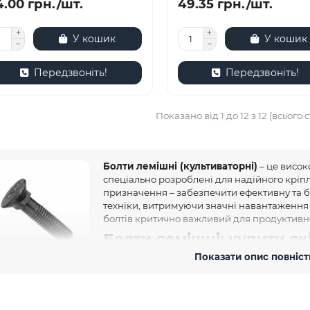
.00 грн./шт.
49.35 грн./шт.
У кошик
У кошик
Передзвоніть!
Передзвоніть!
Показано від 1 до 12 з 12 (всього с
Болти лемішні (культиваторні)
– це висок
спеціально розроблені для надійного кріпл
призначення – забезпечити ефективну та б
техніки, витримуючи значні навантаження 
болтів критично важливий для продуктивно
Болти лемішні: купити як
культиваторів
Показати опис повніс
асортименті нашого інтернет-магазину krepzevs.ua ви знайдете 
дповідають найвищим стандартам якості. Як виробник, Завод "Зевс
жного виробу. Ми пропонуємо різноманітні розміри та характер