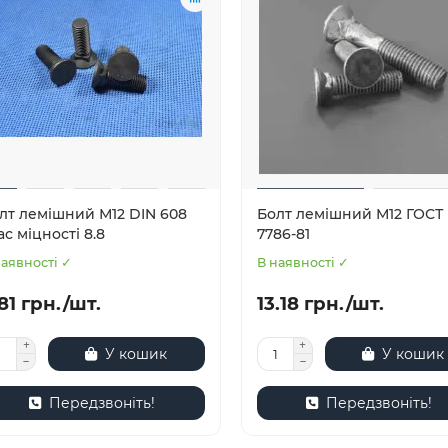
лт лемішний М12 DIN 608
Болт лемішний М12 ГОСТ
ас міцності 8.8
7786-81
наявності ✓
В наявності ✓
81 грн./шт.
13.18 грн./шт.
У кошик
У кошик
Передзвоніть!
Передзвоніть!