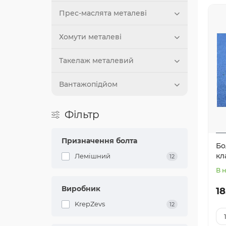
Прес-маслята металеві
Хомути металеві
Такелаж металевий
Вантажопідйом
Фільтр
Призначення болта
Бо
кл
Лемішний
12
В 
Виробник
18
KrepZevs
12