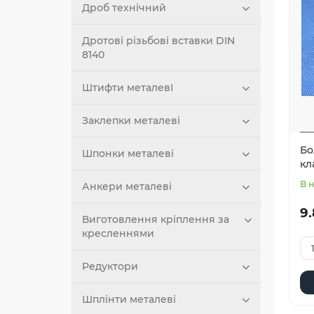
Дроб технічний
Дротові різьбові вставки DIN
8140
Штифти металевІ
Заклепки металеві
Бо
Шпонки металеві
кл
В 
Анкери металеві
9.
Виготовлення кріплення за
кресленнями
Редуктори
Шплінти металеві