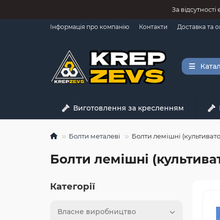
За відсутності
Інформація про компанію
Контакти
Доставка та 
Катал
Виготовлення за кресленням
Болти металеві
Болти лемішні (культивато
Болти лемішні (культиват
Категорії
Власне виробництво