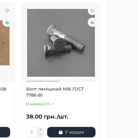
608
Болт лемішний М16 ГОСТ
7786-81
В наявності ✓
38.00 грн./шт.
У кошик