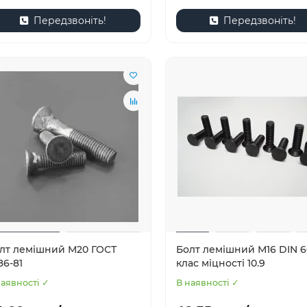
Передзвоніть!
Передзвоніть!
лт лемішний М20 ГОСТ
Болт лемішний М16 DIN 
86-81
клас міцності 10.9
наявності ✓
В наявності ✓