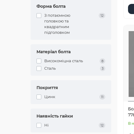
Форма болта
З потаємною
12
головкою та
квадратним
підголовком
Матеріал болта
Високоміцна сталь
8
Сталь
3
Покриття
Цинк
11
Бо
77
Наявність гайки
В 
Ні
12