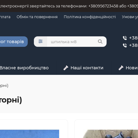
 єлектроєнергії звертайтесь за телефонами: +380956723458 або +38
оплата
Обмін та повернення
Політика конфіденційності
Умови у
+38
ог товарів
+38
Власне виробництво
Наші контакти
Нови
рні)
орні)