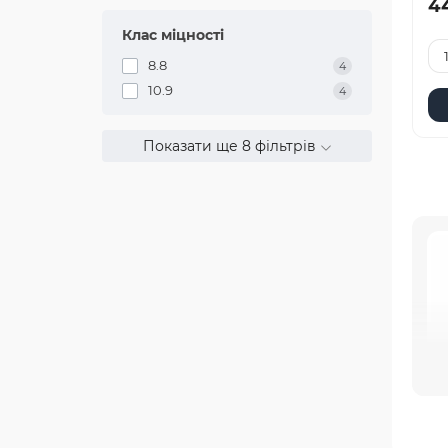
44
Клас міцності
8.8
4
10.9
4
Показати ще 8 фільтрів
В 
ві
ко