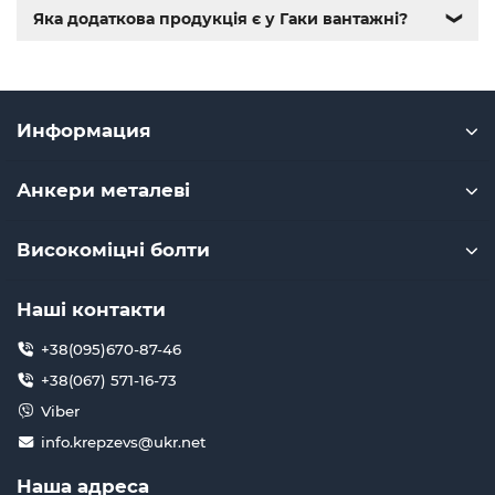
крепежные изделия
,
купить винты
,
болты киев
,
болты
Яка додаткова продукція є у Гаки вантажні?
❯
нержавейка
,
болты с гайкой
,
болт нержавійка
,
купить
болт м8
,
болт м8 нержавейка
,
купить болт м 10
,
купить
болты м10
,
купить болты м8
Информация
Анкери металеві
Високоміцні болти
Наші контакти
+38(095)670-87-46
+38(067) 571-16-73
Viber
info.krepzevs@ukr.net
Наша адреса