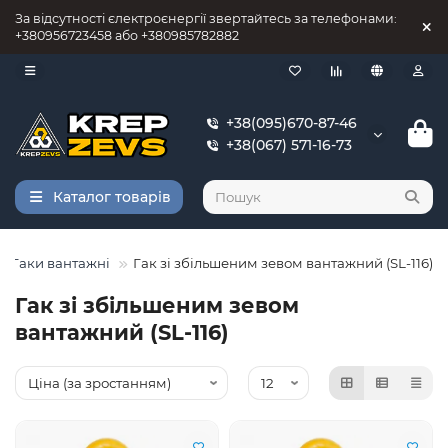
За відсутності єлектроєнергії звертайтесь за телефонами:
+380956723458 або +380985782882
+38(095)670-87-46
+38(067) 571-16-73
Каталог товарів
Гаки вантажні
Гак зі збільшеним зевом вантажний (SL-116)
Гак зі збільшеним зевом
вантажний (SL-116)