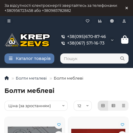
За відсутності єлектроєнергії звертайтесь за телефонами:
+380956723458 або +380985782882
+38(095)670-87-46
+38(067) 571-16-73
Каталог товарів
Болти металеві
Болти меблеві
Болти меблеві