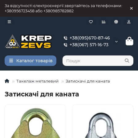
За відсутності єлектроєнергії звертайтесь за телефонами:
+380956723458 або +380985782882
+38(095)670-87-46
+38(067) 571-16-73
Каталог товарів
Такелаж металевий
Затискачі для каната
Затискачі для каната