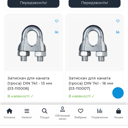
Передзвоніть!
Передзвоніть!
Затискач для каната
Затискач для каната
(троса) DIN 741 - 13 мм
(троса) DIN 741 - 16 мм
(03-110006)
(03-110007)
В наявності ✓
В наявності ✓
22.93 грн.
32.53 грн.
Обліковий
Головна
Каталог
Пошук
Вибране
Порівняння
Кошик
запис
У кошик
У кошик