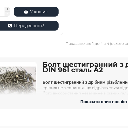
У кошик
Передзвоніть!
Показано від 1 до 4 з 4 (всього ст
Болт шестигранний з 
DIN 961 сталь А2
Болт шестигранний з дрібним різьбленням
кріпильне з'єднання, що відрізняється підв
Його використання незамінне в різних гал
будівництві, де потрібна надійна фіксація
Показати опис повніс
впливу агресивних середовищ. Вибір саме 
обхідністю економії простору або ж специфікою конструкції, де 
арактеристики та переваги болтів DIN 
лти шестигранні DIN 961 з дрібним різьбленням виготовляються 