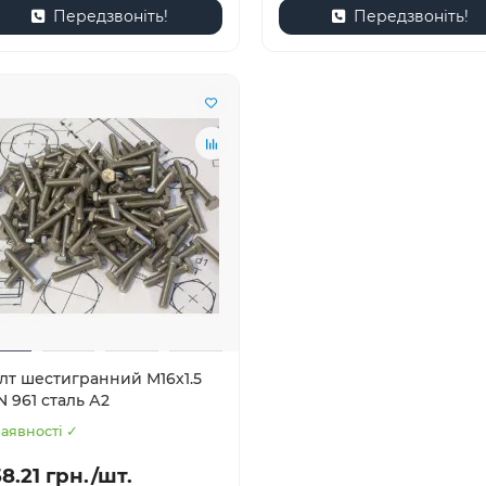
Передзвоніть!
Передзвоніть!
лт шестигранний М16х1.5
N 961 сталь А2
наявності ✓
8.21 грн./шт.