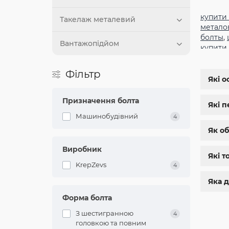
за
купити
ко
Такелаж металевий
метало
болты
,
Вантажопідйом
купити
заклеп
м8
,
бол
Фільтр
шестиг
Які о
Д
дин 912
магази
Призначення болта
Які п
За
нержа
Ми
Машинобудівний
4
болты 
ка
болт м 
Як об
ше
са
Виробник
Які т
Б
KrepZevs
4
Кр
Яка д
ста
і 
Форма болта
ід
З шестигранною
4
Дл
головкою та повним