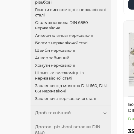
різьбові
Гвинти високоміцні з нержавіючої
сталі
Сталь шпонкова DIN 6880
нержавіюча
Анкери клинові нержавіючі
Болти з нержавіючої сталі
Шайби нержавіючі
Анкер забивний
Хомути нержавіючі
Шпильки високоміцні з
нержавіючої сталі
Заклепки під молоток DIN 660, DIN
661 нержавіючі
Заклепки з нержавіючої сталі
Бо
DI
Дроб технічний
В 
Дротові різьбові вставки DIN
35
8140