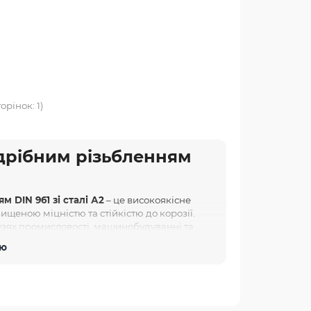
орінок: 1)
дрібним різьбленням
 DIN 961 зі сталі А2
– це високоякісне
ищеною міцністю та стійкістю до корозії.
узях промисловості, машинобудуванні та
 деталей за умов високих навантажень та
тю
цього типу болта часто визначається
звичайний крок різьблення не підходить.
961 сталь А2
з високоякісної
нержавіючої сталі A2
, що