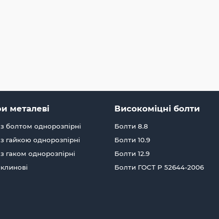
и металеві
Високоміцні болти
з болтом однорозпірні
Болти 8.8
з гайкою однорозпірні
Болти 10.9
з гаком однорозпірні
Болти 12.9
 клинові
Болти ГОСТ Р 52644-2006