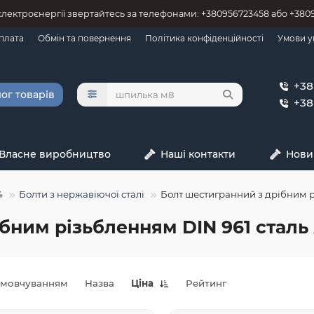
 єлектроєнергії звертайтесь за телефонами: +380956723458 або +38
оплата
Обмін та повернення
Політика конфіденційності
Умови у
+38
ог товарів
+38
Власне виробництво
Наші контакти
Нови
4
Болти з нержавіючої сталі
Болт шестигранний з дрібним р
бним різьбленням DIN 961 сталь
амовчуванням
Назва
Ціна
Рейтинг