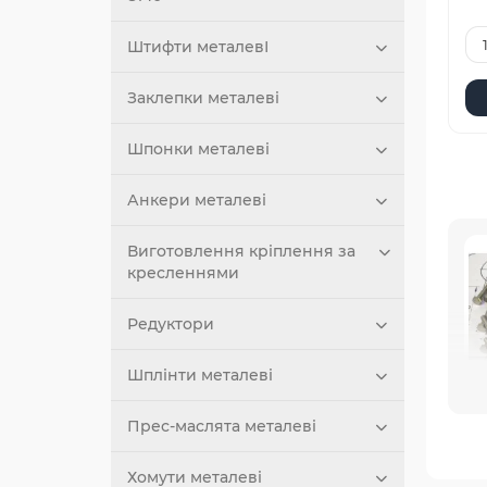
Штифти металевІ
Заклепки металеві
Шпонки металеві
Анкери металеві
Виготовлення кріплення за
кресленнями
Редуктори
Шплінти металеві
не
Прес-маслята металеві
Х
Хомути металеві
Бо