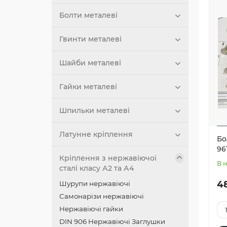
Болти металеві
Гвинти металеві
Шайби металеві
Гайки металеві
Шпильки металеві
Латунне кріплення
Бо
96
Кріплення з нержавіючої
В 
сталі класу А2 та А4
48
Шурупи нержавіючі
Самонарізи нержавіючі
Нержавіючі гайки
DIN 906 Нержавіючі Заглушки