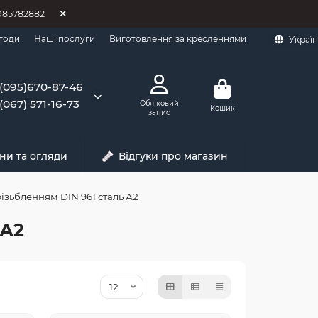
0985782882
годи
Наші послуги
Виготовлення за кресленнями
Украї
(095)670-87-46
(067) 571-16-73
Обліковий
Кошик
запис
ни та огляди
Відгуки про магазин
ізьбленням DIN 961 сталь А2
 А2