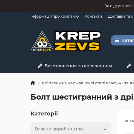
За відсутності
Інформація про компанію
Контакти
Доставка та 
Катал
Виготовлення за кресленням
Кріплення з нержавіючої сталі класу А2 та А
Болт шестигранний з дрі
Категорії
За з
Власне виробництво