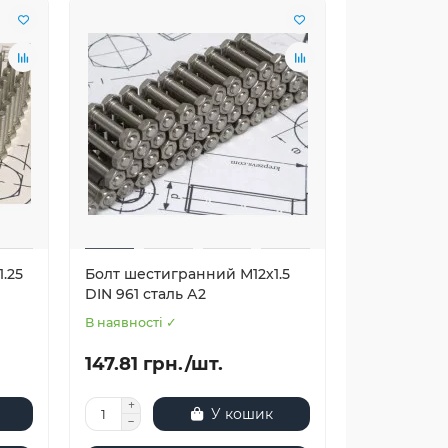
.25
Болт шестигранний М12х1.5
DIN 961 сталь А2
В наявності ✓
147.81 грн./шт.
У кошик