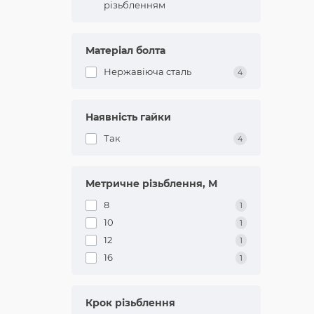
шп
різьбленням
за
П
Матеріал болта
Нержавіюча сталь
4
Наявність гайки
Так
4
З
А
Не
Метричне різьблення, М
"З
8
1
Ми
на
10
1
12
1
16
1
Крок різьблення