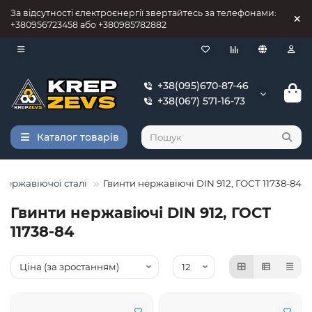
За відсутності єлектроєнергії звертайтесь за телефонами:
+380956723458 або +380985782882
+38(095)670-87-46
+38(067) 571-16-73
Каталог товарів
 нержавіючої сталі
Гвинти нержавіючі DIN 912, ГОСТ 11738-84
Гвинти нержавіючі DIN 912, ГОСТ
11738-84