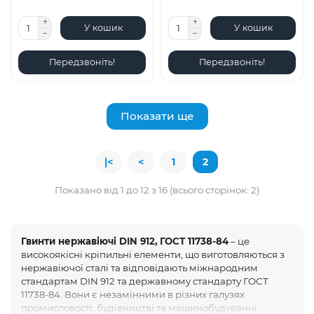
У кошик
У кошик
Передзвоніть!
Передзвоніть!
Показати ще
|<
<
1
2
Показано від 1 до 12 з 16 (всього сторінок: 2)
Гвинти нержавіючі DIN 912, ГОСТ 11738-84
– це
високоякісні кріпильні елементи, що виготовляються з
нержавіючої сталі та відповідають міжнародним
стандартам DIN 912 та державному стандарту ГОСТ
11738-84. Вони є незамінними в різних галузях
промисловості, будівництві та машинобудуванні