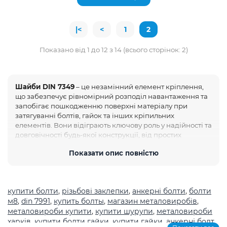
|<
<
1
2
Показано від 1 до 12 з 14 (всього сторінок: 2)
Шайби DIN 7349
– це незамінний елемент кріплення,
що забезпечує рівномірний розподіл навантаження та
запобігає пошкодженню поверхні матеріалу при
затягуванні болтів, гайок та інших кріпильних
елементів. Вони відіграють ключову роль у надійності та
довговічності будь-якої конструкції, від простих
побутових виробів до складного промислового
Показати опис повністю
обладнання. Вибір правильного типу шайби, зокрема,
шайби DIN 7349, є критичним для забезпечення
безпеки та функціональності.
Шайби DIN 7349:
купити болти
,
різьбові заклепки
,
анкерні болти
,
болти
Характеристики та Переваги
м8
,
din 7991
,
купить болты
,
магазин металовиробів
,
металовироби купити
,
купити шурупи
,
металовироби
Шайби DIN 7349 відрізняються від інших видів
харків
,
купити болти гайки
,
купити гайки
,
анкерні болт
,
металевих шайб
своїми специфічними розмірами та