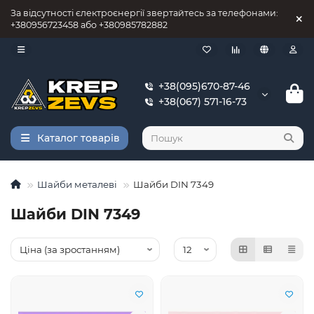
За відсутності єлектроєнергії звертайтесь за телефонами:
+380956723458 або +380985782882
+38(095)670-87-46
+38(067) 571-16-73
Каталог товарів
Шайби металеві
Шайби DIN 7349
Шайби DIN 7349