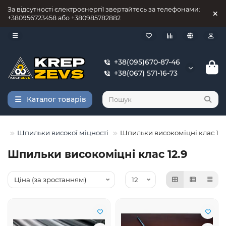
За відсутності єлектроєнергії звертайтесь за телефонами:
+380956723458 або +380985782882
+38(095)670-87-46
+38(067) 571-16-73
Каталог товарів
ві
Шпильки високої міцності
Шпильки високоміцні клас 12.
Шпильки високоміцні клас 12.9