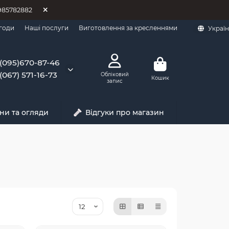
0985782882
годи
Наші послуги
Виготовлення за кресленнями
Украї
(095)670-87-46
(067) 571-16-73
Обліковий
Кошик
запис
ни та огляди
Відгуки про магазин