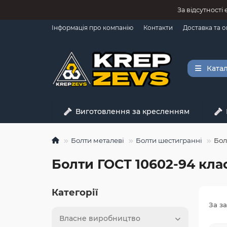
За відсутності
Інформація про компанію
Контакти
Доставка та 
Катал
Виготовлення за кресленням
Болти металеві
Болти шестигранні
Бол
Болти ГОСТ 10602-94 клас
Категорії
За з
Власне виробництво