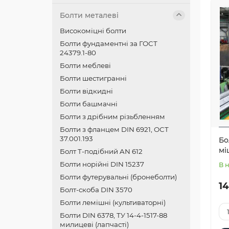
Болти металеві
Високоміцні болти
Болти фундаментні за ГОСТ
24379.1-80
Болти меблеві
Болти шестигранні
Болти відкидні
Болти башмачні
Болти з дрібним різьбленням
Болти з фланцем DIN 6921, ОСТ
37.001.193
Бо
мі
Болт Т-подібний AN 612
Болти норійні DIN 15237
В 
Болти футерувальні (бронеболти)
14
Болт-скоба DIN 3570
Болти лемішні (культиваторні)
Болти DIN 6378, ТУ 14-4-1517-88
милицеві (лапчасті)