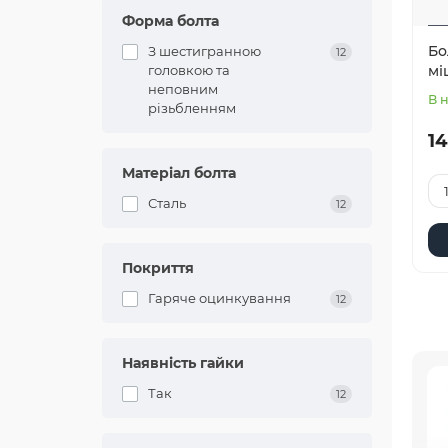
Форма болта
Бо
З шестигранною
12
головкою та
мі
неповним
В 
різьбленням
14
Матеріал болта
Сталь
12
Покриття
Гаряче оцинкування
12
Наявність гайки
Так
12