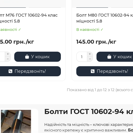
лт М76 ГОСТ 10602-94 клас
Болт М80 ГОСТ 10602-94 к
цності 5.8
міцності 5.8
наявності ✓
В наявності ✓
5.00 грн./кг
145.00 грн./кг
У кошик
У кошик
Передзвоніть!
Передзвоніть!
Показано від 1 до 12 з 12 (всього с
Болти ГОСТ 10602-94 кл
Надійність та міцність – ключові характери
якісного крепежу є критично важливим.
Бо