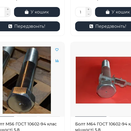
У кошик
У кошик
Передзвоніть!
Передзвоніть!
лт М56 ГОСТ 10602-94 клас
Болт М64 ГОСТ 10602-94 к
цності 5.8
міцності 5.8