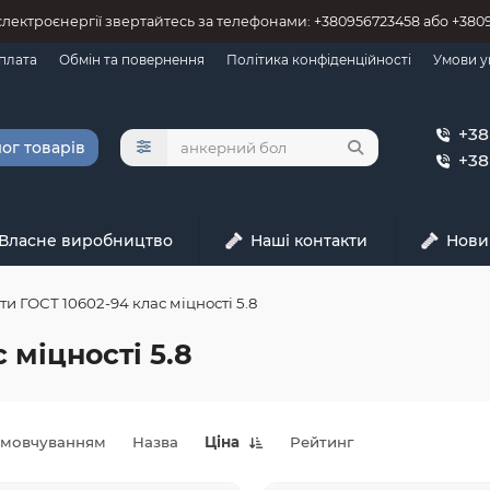
 єлектроєнергії звертайтесь за телефонами: +380956723458 або +38
оплата
Обмін та повернення
Політика конфіденційності
Умови у
+38
ог товарів
+38
Власне виробництво
Наші контакти
Нови
ти ГОСТ 10602-94 клас міцності 5.8
 міцності 5.8
амовчуванням
Назва
Ціна
Рейтинг