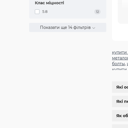
Клас міцності
5.8
12
т
Показати ще 14 фільтрів
Бо
Кл
га
купити
з'
метало
болты
,
купити
заклеп
м8
,
бол
шестиг
Які о
дин 912
магази
Які п
нержа
болты 
болт м 
Як об
Б