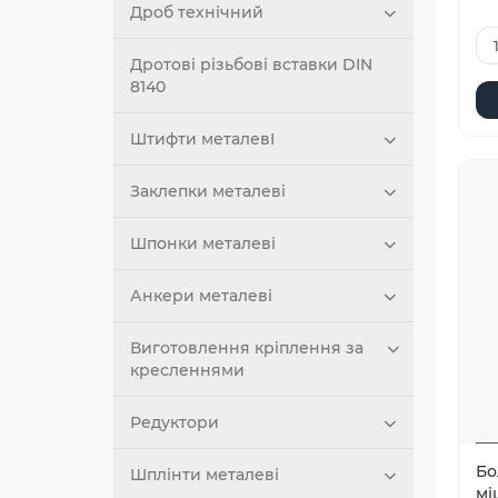
Дроб технічний
Дротові різьбові вставки DIN
8140
Штифти металевІ
Заклепки металеві
Шпонки металеві
Анкери металеві
Виготовлення кріплення за
кресленнями
Редуктори
Бо
Шплінти металеві
мі