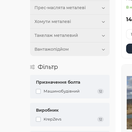
Прес-маслята металеві
В 
14
Хомути металеві
Такелаж металевий
Вантажопідйом
Фільтр
Призначення болта
Машинобудівний
12
Виробник
KrepZevs
12