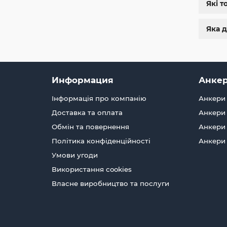
Зав
Які т
в 
об
Яка д
Д
За
ви
kr
Информация
Анкер
Кр
шп
Інформація про компанію
Анкери 
П
Доставка та оплата
Анкери 
Обмін та повернення
Анкери 
Політика конфіденційності
Анкери
Умови угоди
Використання cookies
Власне виробництво та послуги
З
Не 
сай
Зв