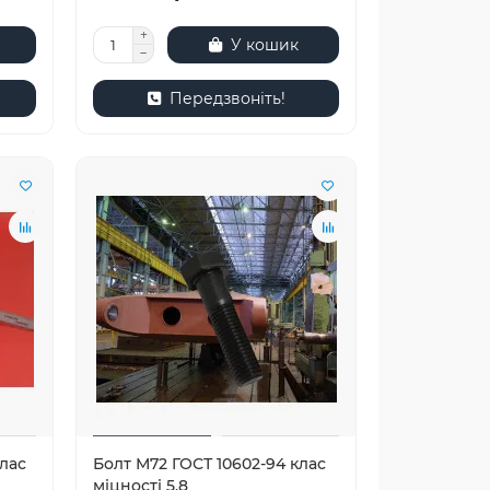
У кошик
Передзвоніть!
лас
Болт М72 ГОСТ 10602-94 клас
міцності 5.8