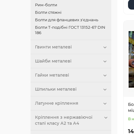
Рим-болти
Болти стяжні
Болти для фланцевих з'єднань
Болти Т-подібні ГОСТ 13152-67 DIN
186
Гвинти металеві
Шайби металеві
Гайки металеві
Шпильки металеві
Латунне кріплення
Бо
мі
Кріплення з нержавіючої
В 
сталі класу А2 та А4
14