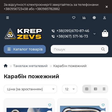
За відсутності єлектроєнергії звертайтесь за телефонами:
+380956723458 або +380985782882
+38(095)670-87-46
+38(067) 571-16-73
Каталог товарів
Такелаж металевий
Карабін пожежний
Карабін пожежний