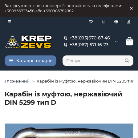
За відсутності єлектроєнергії звертайтесь за телефонами:
+380956723458 або +380985782882
+38(095)670-87-46
+38(067) 571-16-73
Каталог товарів
бін пожежний
Карабін із муфтою, нержавіючий DIN 5299 тип 
Карабін із муфтою, нержавіючий
DIN 5299 тип D