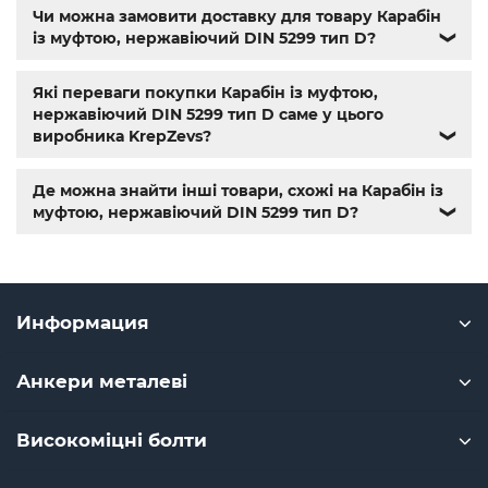
крепеж харьков
,
крепежи магазин
,
магазин болтов
,
Чи можна замовити доставку для товару Карабін
гайки и болты
,
болты харьков
,
болты гайки шайбы
,
із муфтою, нержавіючий DIN 5299 тип D?
❯
болты 10.9
,
болты 8.8
,
винты м8
,
болт нержавеющий м8
,
болты госты
,
стопорные гайки
,
магазин метизов киев
,
крепежные изделия
,
купить винты
,
болты киев
,
болты
Які переваги покупки Карабін із муфтою,
нержавейка
,
болты с гайкой
,
болт нержавійка
,
купить
нержавіючий DIN 5299 тип D саме у цього
болт м8
,
болт м8 нержавейка
,
купить болт м 10
,
купить
виробника KrepZevs?
❯
болты м10
,
купить болты м8
Де можна знайти інші товари, схожі на Карабін із
муфтою, нержавіючий DIN 5299 тип D?
❯
Информация
Анкери металеві
Високоміцні болти