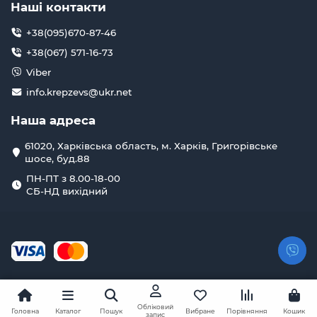
Наші контакти
+38(095)670-87-46
+38(067) 571-16-73
Viber
info.krepzevs@ukr.net
Наша адреса
61020, Харківська область, м. Харків, Григорівське
шосе, буд.88
ПН-ПТ з 8.00-18-00
СБ-НД вихідний
Обліковий
Головна
Каталог
Пошук
Вибране
Порівняння
Кошик
запис