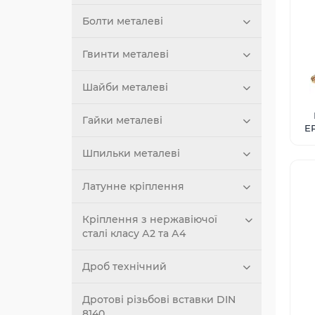
Болти металеві
Гвинти металеві
Шайби металеві
Гайки металеві
E
Шпильки металеві
Латунне кріплення
Кріплення з нержавіючої
сталі класу А2 та А4
Дроб технічний
Дротові різьбові вставки DIN
8140