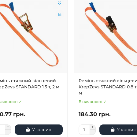
мінь стяжний кільцевий
Ремінь стяжний кільцев
epZevs STANDARD 1.5 т, 2 м
KrepZevs STANDARD 0.8 т,
м
наявності ✓
В наявності ✓
0.77 грн.
184.30 грн.
У кошик
У кошик