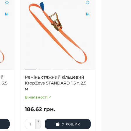
ий
Ремінь стяжний кільцевий
 6.5
KrepZevs STANDARD 1.5 т, 2.5
м
В наявності ✓
186.62 грн.
У кошик