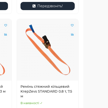
Передзвоніть!
ий
Ремінь стяжний кільцевий
3 м
KrepZevs STANDARD 0.8 т, 7.5
м
В наявності ✓