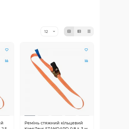
ий
Ремінь стяжний кільцевий
 2.5
KrepZevs STANDARD 0.8 т, 3 м