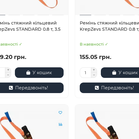
мінь стяжний кільцевий
Ремінь стяжний кільцев
epZevs STANDARD 0.8 т, 3.5
KrepZevs STANDARD 0.8 т,
наявності ✓
В наявності ✓
9.20 грн.
155.05 грн.
У кошик
У кошик
Передзвоніть!
Передзвоніть!