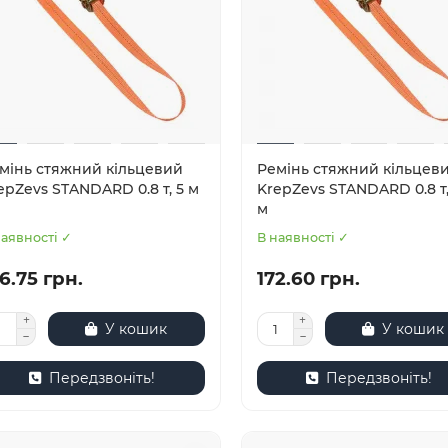
мінь стяжний кільцевий
Ремінь стяжний кільцев
epZevs STANDARD 0.8 т, 5 м
KrepZevs STANDARD 0.8 т,
м
наявності ✓
В наявності ✓
6.75 грн.
172.60 грн.
У кошик
У кошик
Передзвоніть!
Передзвоніть!