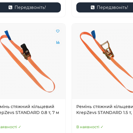
Передзвоніть!
Передзвоніть!
мінь стяжний кільцевий
Ремінь стяжний кільцев
epZevs STANDARD 0.8 т, 7 м
KrepZevs STANDARD 1.5 т, 
наявності ✓
В наявності ✓