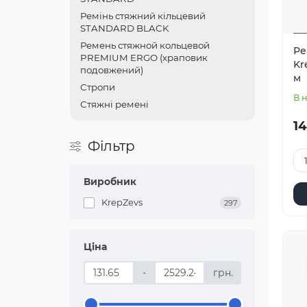
Ремінь стяжний кільцевий
STANDARD BLACK
Ремень стяжной кольцевой
Ре
PREMIUM ERGO (храповик
Kr
подовжений)
м
Стропи
В 
Стяжні ремені
14
Фільтр
Виробник
KrepZevs
297
Ціна
-
грн.