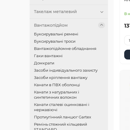
Такелаж металевий
В 
13
Вантажопідйом
Буксирувальні ремені
Буксирувальні троси
Вантажопідйомне обладнання
Гаки вантажні
Домкрати
Засоби індивідуального захисту
Засоби кріплення вантажу
Канати в ПВХ оболонці
Канати з натуральних і
синтетичних волокон
Канати сталеві оцинковані і
нержавіючі
Протиугінний ланцюг Gartex
Ремінь стяжний кільцевий
STANDARD