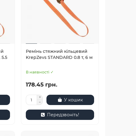
ий
Ремінь стяжний кільцевий
 5.5
KrepZevs STANDARD 0.8 т, 6 м
В наявності ✓
178.45 грн.
У кошик
Передзвоніть!