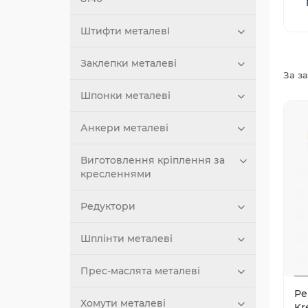
Штифти металевІ
Заклепки металеві
За з
Шпонки металеві
Анкери металеві
Виготовлення кріплення за
кресленнями
Редуктори
Шплінти металеві
Прес-маслята металеві
Ре
Хомути металеві
Kr