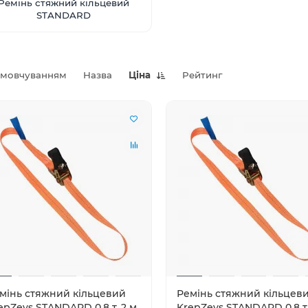
Ремінь стяжний кільцевий
STANDARD
амовчуванням
Назва
Ціна
Рейтинг
мінь стяжний кільцевий
Ремінь стяжний кільцев
epZevs STANDARD 0.8 т, 2 м
KrepZevs STANDARD 0.8 т,