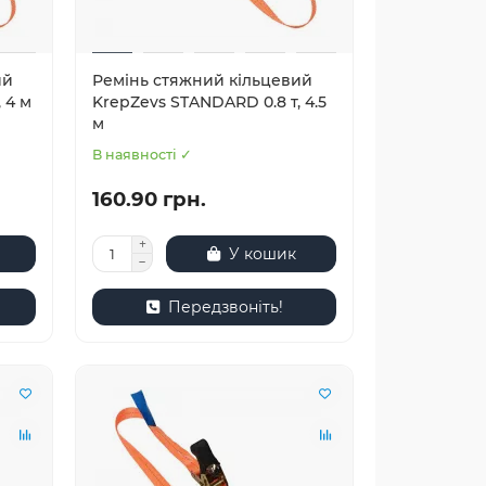
ий
Ремінь стяжний кільцевий
 4 м
KrepZevs STANDARD 0.8 т, 4.5
м
В наявності ✓
160.90 грн.
У кошик
Передзвоніть!