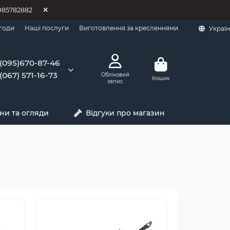
0985782882
годи
Наші послуги
Виготовлення за кресленнями
Украї
(095)670-87-46
(067) 571-16-73
Обліковий
Кошик
запис
ни та огляди
Відгуки про магазин