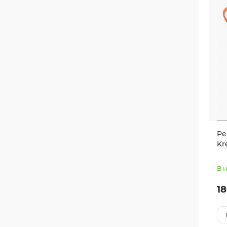
Ре
Kr
В 
18