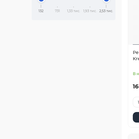
132
731
1,33 тис.
1,93 тис.
2,53 тис.
Ре
Kr
В 
16