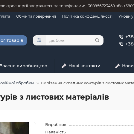
 єлектроєнергії звертайтесь за телефонами: +380956723458 або +38
оплата
Обмін та повернення
Політика конфіденційності
Умови у
+38
ог товарів
+38
Власне виробництво
Наші контакти
Нови
розійної обробки
Вирізання складних контурів з листових мате
урів з листових матеріалів
Виробник
Наявність