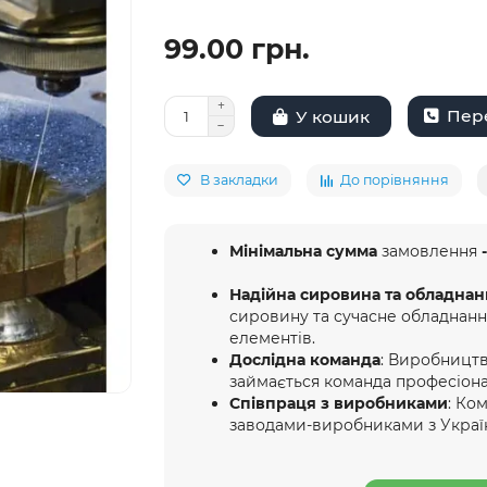
99.00 грн.
Пере
У кошик
В закладки
До порівняння
Мінімальна сумма
замовлення
-
Надійна сировина та обладнан
сировину та сучасне обладнан
елементів.
Дослідна команда
: Виробництв
займається команда професіона
Співпраця з виробниками
: Ко
заводами-виробниками з Украї