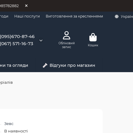
0985782882
годи
Наші послуги
Виготовлення за кресленнями
Украї
(095)670-87-46
(067) 571-16-73
Обліковий
Кошик
запис
ни та огляди
Відгуки про магазин
ріалів
Зевс
В наявності