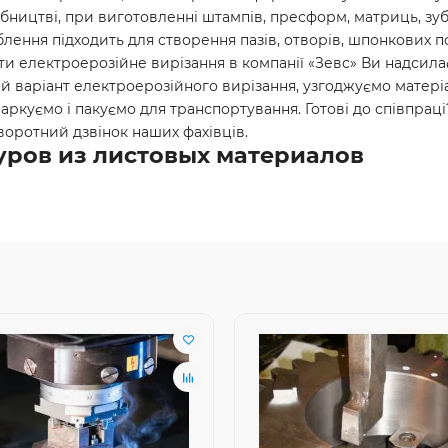
ництві, при виготовленні штампів, пресформ, матриць, зубч
ення підходить для створення пазів, отворів, шпонкових пос
ти електроерозійне вирізання в компанії «Зевс» Ви надсил
 варіант електроерозійного вирізання, узгоджуємо матеріа
 маркуємо і пакуємо для транспортування. Готові до співпра
воротний дзвінок наших фахівців.
ров из листовых материалов