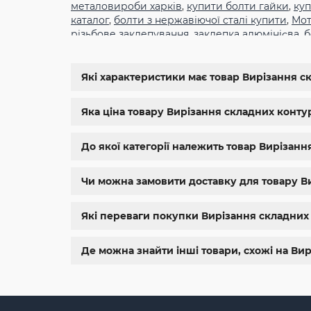
металовироби харків
,
купити болти гайки
,
куп
каталог
,
болти з нержавіючої сталі купити
,
Мот
різьбове заклепування
,
заклепка алюмінієва
,
б
din934
,
крепеж
,
болт м12 размеры
,
болт м14 1.5
11024
,
din 6334
,
din 929
,
дин 912
,
магазин крепе
болтов
,
гайки и болты
,
болты харьков
,
болты 
Які характеристики має товар Вирізання ск
магазин метизов киев
,
крепежные изделия
,
к
нержавейка
,
купить болт м 10
,
купить болты м
Яка ціна товару Вирізання складних контурі
До якої категорії належить товар Вирізанн
Чи можна замовити доставку для товару Ви
Які переваги покупки Вирізання складних 
Де можна знайти інші товари, схожі на Вир