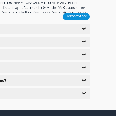
ня з великим кроком
,
магазин кріплення
 Ц2
,
анкера
,
Name
,
din 603
,
din 7981
,
заклепки
,
,
болт м 8
,
din933
,
болт м10
,
болт м6
,
болт м 10
,
Показати все
1
,
болт м9
,
болт м 24
,
din 6325
,
din 6799
,
din
м
,
крепеж харьков
,
крепежи магазин
,
магазин
ющий м8
,
болты госты
,
стопорные гайки
,
❯
,
болт нержавійка
,
купить болт м8
,
болт м8
❯
❯
❯
вс?
❯
❯