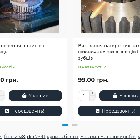
товлення штампів і
Вирізання наскрізних пазі
иць
шпоночних пазів, шліців і
зубців
вності ✓
В наявності ✓
0 грн.
99.00 грн.
У кошик
У кошик
Передзвоніть!
Передзвоніть!
и
,
болти м8
,
din 7991
,
купить болты
,
магазин металовиробів
,