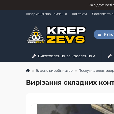
За відсутності
Інформація про компанію
Контакти
Доставка та 
Катал
Виготовлення за кресленням
Власне виробництво
Послуги з електрое
Вирізання складних конт