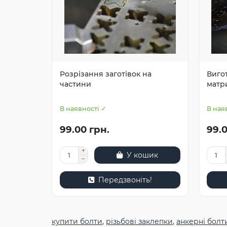
Розрізання заготівок на
Виго
частини
матр
В наявності ✓
В ная
99.00 грн.
99.0
У кошик
Передзвоніть!
купити болти
,
різьбові заклепки
,
анкерні болт