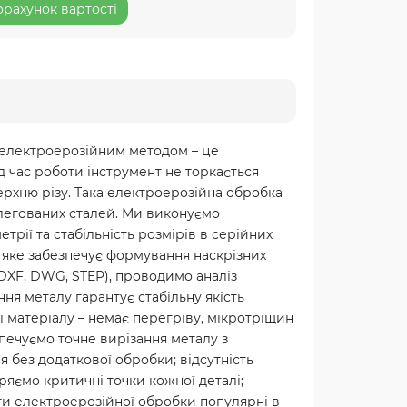
рахунок вартості
в електроерозійним методом – це
д час роботи інструмент не торкається
ерхню різу. Така електроерозійна обробка
 легованих сталей. Ми виконуємо
рії та стабільність розмірів в серійних
, яке забезпечує формування наскрізних
(DXF, DWG, STEP), проводимо аналіз
ння металу гарантує стабільну якість
і матеріалу – немає перегріву, мікротріщин
печуємо точне вирізання металу з
я без додаткової обробки; відсутність
іряємо критичні точки кожної деталі;
ги електроерозійної обробки популярні в