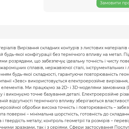
Замовити про
теріалів Вирізання складних контурів з листових матеріалі
 будь-якої конфігурації без термічного впливу на метал. Пі
ми розрядами, що забезпечує ідеальну точність і чисту пов
 жароміцних сплавів, нержавіючої сталі, інструментальних і
ням будь-якої складності, гарантуючи повторюваність геомет
компанії «Зевс» використовується електроерозійне вирізання
них елементів. Ми працюємо за 2D- і 3D-моделями замовника 
у і виконуємо точне базування деталі. Електроерозійне різа
вній відсутності термічного впливу зберігаються властивост
розійної обробки висока точність і повторюваність – забез
 поверхні – мінімальна шорсткість, готовність до складанн
 і твердість металу; контроль геометрії та розмірів – перев
чними зразками, так і з серіями. Сфери застосування Послу