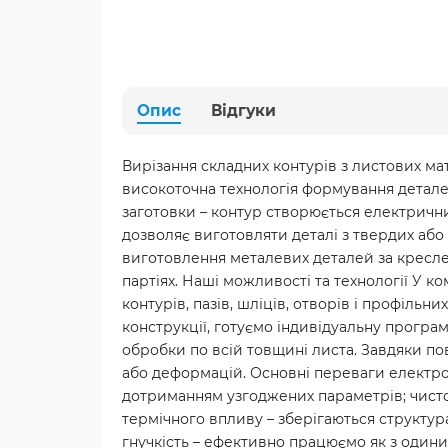
Опис
Відгуки
Вирізання складних контурів з листових ма
високоточна технологія формування деталей
заготовки – контур створюється електрични
дозволяє виготовляти деталі з твердих або
виготовлення металевих деталей за креслен
партіях. Наші можливості та технології У 
контурів, пазів, шліців, отворів і профіль
конструкції, готуємо індивідуальну програм
обробки по всій товщині листа. Завдяки по
або деформацій. Основні переваги електрое
дотриманням узгоджених параметрів; чистота
термічного впливу – зберігаються структура
гнучкість – ефективно працюємо як з одини