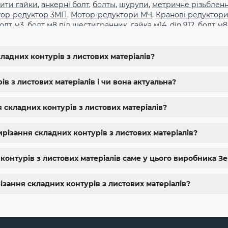
ити гайки
,
анкерні болт
,
болты
,
шурупи
,
метричне різьблен
ор-редуктор 3МП
,
Мотор-редуктори МЧ
,
Кранові редуктори
олт м3
,
болт м8 під шестигранник
,
гайка м14
,
din 912
,
болт м8
,
болт м5 под шестигранник
,
болт м 18
,
болт м 9
,
болт м7 шаг 
жа харьков
,
крепёжный магазин
,
гайки купить
,
метизы опто
гайки шайбы
,
болты 10.9
,
болты 8.8
,
винты м8
,
болт нержаве
ладних контурів з листових матеріалів?
упить винты
,
болты киев
,
болты нержавейка
,
болты с гайкой
10
,
купить болты м8
в з листових матеріалів і чи вона актуальна?
я складних контурів з листових матеріалів?
різання складних контурів з листових матеріалів?
контурів з листових матеріалів саме у цього виробника Зе
ізання складних контурів з листових матеріалів?