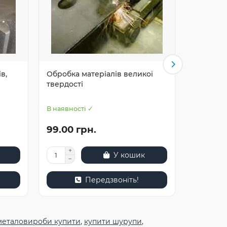
в,
Обробка матеріалів великої
Обробле
твердості
поверхон
форми, к
В наявності ✓
В наявнос
99.00 грн.
99.00 
У кошик
Передзвоніть!
металовироби купити
,
купити шурупи
,