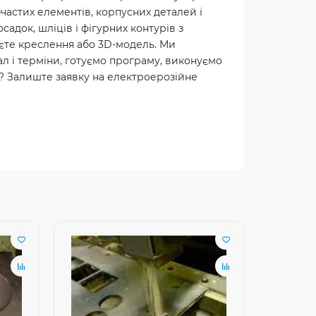
астих елементів, корпусних деталей і
адок, шліців і фігурних контурів з
аєте креслення або 3D-модель. Ми
л і терміни, готуємо програму, виконуємо
ці? Залиште заявку на електроерозійне