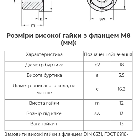
Розміри високої гайки з фланцем М8
(мм):
Характеристика
Позначення
Значення
Діаметр буртика
d2
18
Висота буртика
а
3.5
Діаметр описаного кола, не
е
16.2
менше
Висота гайки
m
12
Розмір під ключ
sw
13
Вага гайки г
13
Замовити високі гайки з фланцем DIN 6331, ГОСТ 8918-