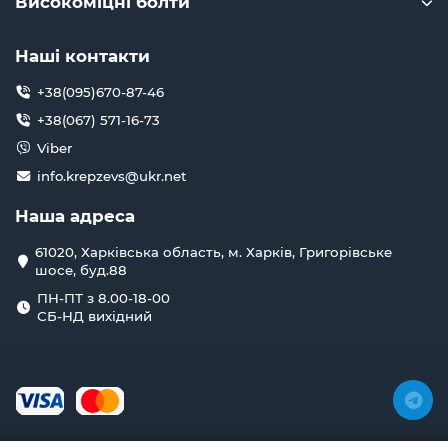
Високоміцні болти
Наші контакти
+38(095)670-87-46
+38(067) 571-16-73
Viber
info.krepzevs@ukr.net
Наша адреса
61020, Харківська область, м. Харків, Григорівське
шосе, буд.88
ПН-ПТ з 8.00-18-00
СБ-НД вихідний