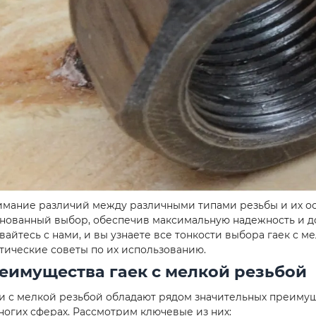
мание различий между различными типами резьбы и их ос
нованный выбор, обеспечив максимальную надежность и д
вайтесь с нами, и вы узнаете все тонкости выбора гаек с м
тические советы по их использованию.
еимущества гаек с мелкой резьбой
и с мелкой резьбой обладают рядом значительных преиму
ногих сферах. Рассмотрим ключевые из них: