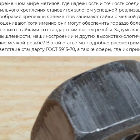
временном мире метизов, где надежность и точность соед
ильного крепления становится залогом успешной реализац
ообразия крепежных элементов занимают гайки с мелкой р
оценивают, хотя именно они могут обеспечить гораздо бол
нению с гайками со стандартным шагом резьбы. Задумывал
ышленности, машиностроении и других высокотехнологичн
но мелкой резьбе? В этой статье мы подробно рассмотрим 
ветствие стандарту ГОСТ 5915-70, а также сферы, где их п
Cтроп канатный
Cтроп канатны
двухветочный
двухветочный
KrepZevs 2СК 0.8
KrepZevs 2СК 0.
тонн, 1.5 метров
тонн, 2 метра
Придбав строп
Отличный строп
KrepZevs 2СК для
полностью опр
роботи на складі.
ожидания! Оче
Дуже задоволений
надежный и уд
якістю та надійністю.
в использовани
Піднімає ван..
особенно пора..
Подробнее
Подробнее
Олег Петрович
06.10.2025
Иван Петрович
05.1