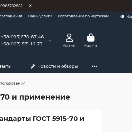
80985782882
 соглашения
Наши услуги
Изготовление по чертежам
Яз
+38(095)670-87-46
+38(067) 571-16-73
Аккаунт
Корзина
такты
Новости и обзоры
спользования
-70 и применение
андарты ГОСТ 5915-70 и