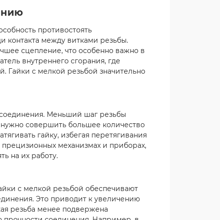
анию
особность противостоять
и контакта между витками резьбы.
чшее сцепление, что особенно важно в
атель внутреннего сгорания, где
. Гайки с мелкой резьбой значительно
 соединения. Меньший шаг резьбы
я нужно совершить большее количество
атягивать гайку, избегая перетягивания
в прецизионных механизмах и приборах,
ь на их работу.
айки с мелкой резьбой обеспечивают
единения. Это приводит к увеличению
кая резьба менее подвержена
 прочности соединения. Например, в