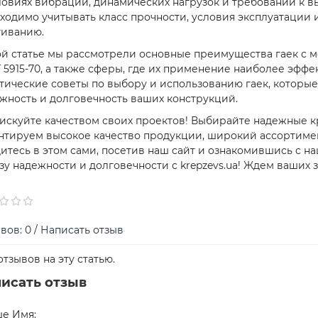
ловиях вибрации, динамических нагрузок и требований к в
ходимо учитывать класс прочности, условия эксплуатации
гиванию.
ой статье мы рассмотрели основные преимущества гаек с м
 5915-70, а также сферы, где их применение наиболее эфф
тические советы по выбору и использованию гаек, которы
жность и долговечность ваших конструкций.
искуйте качеством своих проектов! Выбирайте надежные кр
нтируем высокое качество продукции, широкий ассортиме
итесь в этом сами, посетив наш сайт и ознакомившись с н
зу надежности и долговечности с krepzevs.ua! Ждем ваших з
вов: 0
/
Написать отзыв
отзывов на эту статью.
исать отзыв
е Имя: