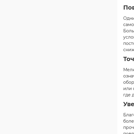
По
Одни
само
Боль
усло
пост
сниж
То
Мелк
озна
обор
или 
где 
Ув
Благ
боле
проч
повр