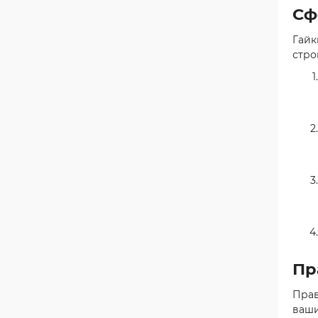
Сф
Гайк
стро
Пр
Прав
ваши