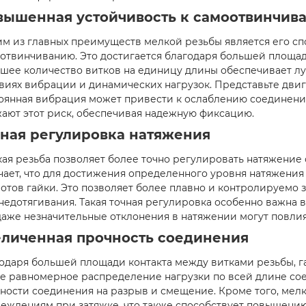
вышенная устойчивость к самоотвинчив
м из главных преимуществ мелкой резьбы является его сп
отвинчиванию. Это достигается благодаря большей площад
шее количество витков на единицу длины обеспечивает лу
виях вибрации и динамических нагрузок. Представьте двиг
оянная вибрация может привести к ослаблению соединений
ают этот риск, обеспечивая надежную фиксацию.
чная регулировка натяжения
ая резьба позволяет более точно регулировать натяжение
чает, что для достижения определенного уровня натяжени
отов гайки. Это позволяет более плавно и контролируемо з
недотягивания. Такая точная регулировка особенно важна 
даже незначительные отклонения в натяжении могут повлият
еличенная прочность соединения
одаря большей площади контакта между витками резьбы, г
е равномерное распределение нагрузки по всей длине со
ности соединения на разрыв и смещение. Кроме того, мел
еждениям при затяжке, что также способствует повышению