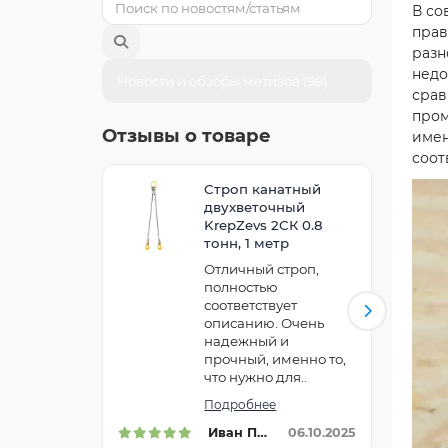
В со
прав
разн
недо
Новости и обзоры метизов (98)
срав
пром
Отзывы о товаре
имен
соот
Cтроп канатный
двухветочный
KrepZevs 2СК 0.8
тонн, 1 метр
Отличный строп,
полностью
соответствует
описанию. Очень
надежный и
прочный, именно то,
что нужно для..
Подробнее
Иван Петрович
06.10.2025