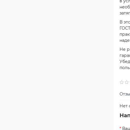
в ус
необ
затя
В эт
ГОСТ
прак
наде
Не р
гара
Убед
поль
Отзы
Нет 
Нап
Ваш