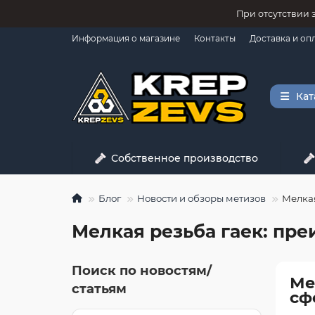
При отсутствии 
Информация о магазине
Контакты
Доставка и оп
Кат
Собственное производство
Блог
Новости и обзоры метизов
Мелкая
Мелкая резьба гаек: пре
Поиск по новостям/
Ме
статьям
сф