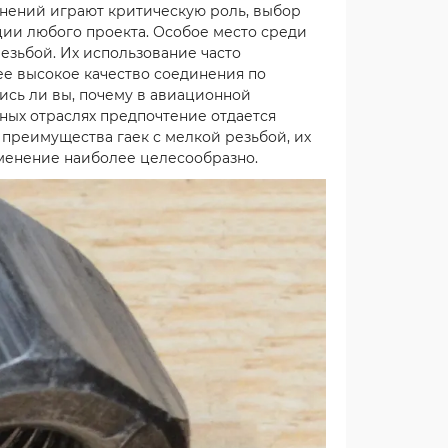
инений играют критическую роль, выбор
ии любого проекта. Особое место среди
езьбой. Их использование часто
ее высокое качество соединения по
ись ли вы, почему в авиационной
ых отраслях предпочтение отдается
преимущества гаек с мелкой резьбой, их
рименение наиболее целесообразно.
й
Редуктор РГЛ-150-50
Отличный редуктор,
8
брал для лифта.
Работает как часы,
,
никаких нареканий.
авдал
Очень доволен
нь
качеством сбо..
обный
Подробнее
и,
0.2025
Иван Петрович
24.09.2025