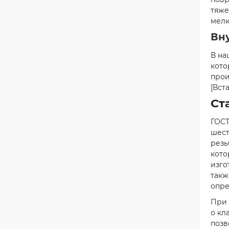
тяже
мелк
Вн
В на
кото
прои
[Вст
Ст
ГОСТ
шест
резь
кото
изго
такж
опре
При 
о кл
позв