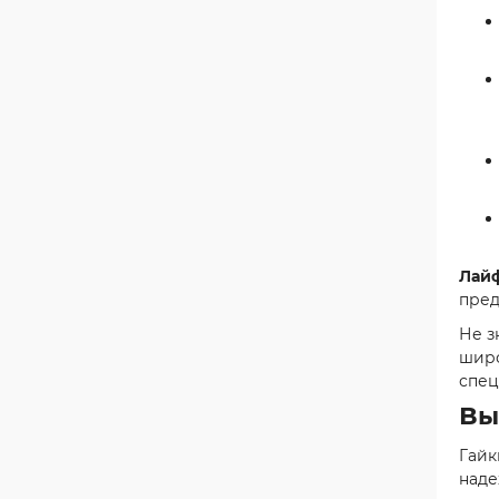
Лайф
пред
Не з
широ
спец
Вы
Гайк
наде