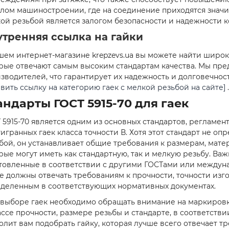
лом машиностроении, где на соединение приходятся значит
ой резьбой является залогом безопасности и надежности к
утренняя ссылка на гайки
шем интернет-магазине krepzevs.ua вы можете найти широк
рые отвечают самым высоким стандартам качества. Мы пр
зводителей, что гарантирует их надежность и долговечност
авить ссылку на категорию гаек с мелкой резьбой на сайте]
.
андарты ГОСТ 5915-70 для гаек
 5915-70 является одним из основных стандартов, реглам
игранных гаек класса точности В. Хотя этот стандарт не оп
бой, он устанавливает общие требования к размерам, мате
рые могут иметь как стандартную, так и мелкую резьбу. Важ
товленные в соответствии с другими ГОСТами или междуна
е должны отвечать требованиям к прочности, точности изг
деленным в соответствующих нормативных документах.
выборе гаек необходимо обращать внимание на маркиров
ассе прочности, размере резьбы и стандарте, в соответстви
олит вам подобрать гайку, которая лучше всего отвечает т