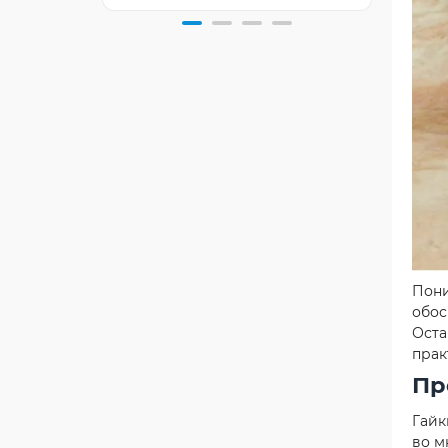
Пони
обос
Оста
прак
Пр
Гайк
во м