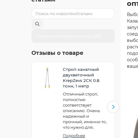
оп
Выбо
Каза
запу
соед
Новости и обзоры метизов (98)
выбо
раст
Отзывы о товаре
подо
особ
ваше
Cтроп канатный
двухветочный
KrepZevs 2СК 0.8
тонн, 1 метр
Отличный строп,
полностью
соответствует
описанию. Очень
надежный и
прочный, именно то,
что нужно для..
Подробнее