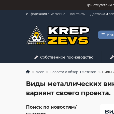
При отсутствии 
Информация о магазине
Контакты
Доставка и оп
Кат
Собственное производство
Блог
Новости и обзоры метизов
Виды м
Виды металлических вин
вариант своего проекта.
Поиск по новостям/
Ви
статьям