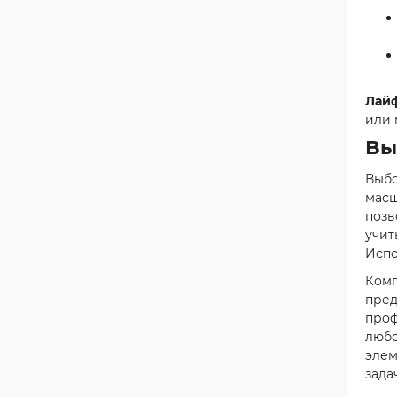
Лайф
или 
Вы
Выбо
масш
позв
учит
Испо
Комп
пред
проф
любо
элем
зада