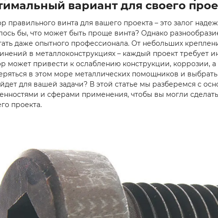
тимальный вариант для своего прое
р правильного винта для вашего проекта – это залог надеж
лось бы, что может быть проще винта? Однако разнообраз
тать даже опытного профессионала. От небольших креплен
инений в металлоконструкциях – каждый проект требует 
р может привести к ослаблению конструкции, коррозии, а 
еряться в этом море металлических помощников и выбрать
йдет для вашей задачи? В этой статье мы разберемся с ос
енностями и сферами применения, чтобы вы могли сделать
го проекта.
Cтроп канатный
Cтроп канатны
двухветочный
двухветочный
KrepZevs 2СК 0.8
KrepZevs 2СК 0.
тонн, 1.5 метров
тонн, 2 метра
Придбав строп
Отличный строп
KrepZevs 2СК для
полностью опр
роботи на складі.
ожидания! Оче
Дуже задоволений
надежный и уд
якістю та надійністю.
в использовани
Піднімає ван..
особенно пора..
Подробнее
Подробнее