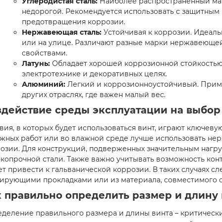
Углеродистая сталь:
Наиболее распространенный мат
недорогой. Рекомендуется использовать с защитным
предотвращения коррозии.
Нержавеющая сталь:
Устойчивая к коррозии. Идеаль
или на улице. Различают разные марки нержавеющей 
свойствами.
Латунь:
Обладает хорошей коррозионной стойкостью 
электротехнике и декоративных целях.
Алюминий:
Легкий и коррозионноустойчивый. Приме
других отраслях, где важен малый вес.
здействие среды эксплуатации на выбор
вия, в которых будет использоваться винт, играют ключеву
жных работ или во влажной среде лучше использовать не
озии. Для конструкций, подверженных значительным нагру
копрочной стали. Также важно учитывать возможность конт
т привести к гальванической коррозии. В таких случаях сл
ирующими прокладками или из материала, совместимого с
к правильно определить размер и длину 
деление правильного размера и длины винта – критически