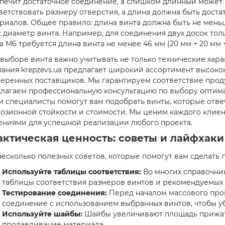
печит достаточное соединение, а слишком длинный может 
ветствовать размеру отверстия, а длина должна быть дост
риалов. Общее правило: длина винта должна быть не мен
 диаметр винта. Например, для соединения двух досок то
а М6 требуется длина винта не менее 46 мм (20 мм + 20 мм +
выборе винта важно учитывать не только технические хара
ания krepzevs.ua предлагает широкий ассортимент высоко
еренных поставщиков. Мы гарантируем соответствие прод
лагаем профессиональную консультацию по выбору оптима
 специалисты помогут вам подобрать винты, которые отве
озионной стойкости и стоимости. Мы ценим каждого клиен
ниями для успешной реализации любого проекта.
актическая ценность: советы и лайфхаки
несколько полезных советов, которые помогут вам сделать
Используйте таблицы соответствия:
Во многих справочник
таблицы соответствия размеров винтов и рекомендуемых
Тестирование соединения:
Перед началом массового про
соединение с использованием выбранных винтов, чтобы уб
Используйте шайбы:
Шайбы увеличивают площадь прижат
продавливание материала.