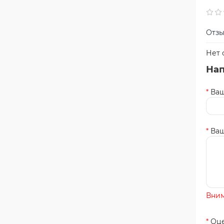
Отзы
Нет 
Нап
Ваш
Ваш
Вним
Оце