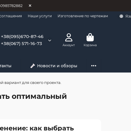
80985782882
 соглашения
Наши услуги
Изготовление по чертежам
Яз
+38(095)670-87-46
+38(067) 571-16-73
Аккаунт
Корзина
такты
Новости и обзоры
 вариант для своего проекта.
ать оптимальный
енение: как выбрать