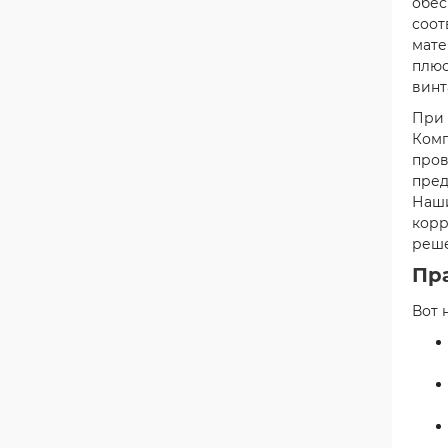
обес
соот
мате
плюс
винт
При 
Комп
пров
пред
Наши
корр
реше
Пр
Вот 