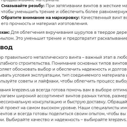
Смазывайте резьбу:
При затягивании винтов в жесткие ма
чтобы уменьшить трение и обеспечить более равномерную
Обратите внимание на маркировку:
Качественный винт в
его прочность и материал изготовления.
хак:
Для облегчения вкручивания шурупов в твердое дере
мылом. Это уменьшит трение и предотвратит раскалывани
вод
р правильного металлического винта – важный этап в любо
табного строительства. Понимание основных типов винтов
оляет обосновать выбор и обеспечить надежность и долгов
ывать условия эксплуатации, тип соединяемого материала
льзуйте советы и лайфхаки, чтобы облегчить процесс выбо
ания krepzevs.ua всегда готова помочь вам в выборе опти
лагаем широкий ассортимент винтов разных типов, размер
ессиональную консультацию и быструю доставку. Обращайт
й проект на самом высоком уровне. Наши специалисты им
ентов и всегда готовы поделиться своим опытом, чтобы в
чи. Выбирайте качество и надежность – выбирайте krepzevs.