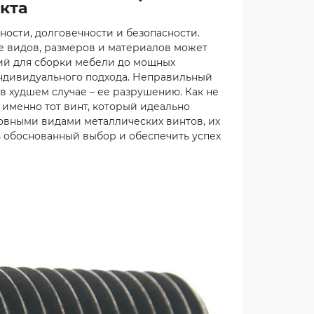
кта
ности, долговечности и безопасности.
ие видов, размеров и материалов может
ий для сборки мебели до мощных
индивидуального подхода. Неправильный
в худшем случае – ее разрушению. Как не
 именно тот винт, который идеально
новными видами металлических винтов, их
 обоснованный выбор и обеспечить успех
й
Редуктор РГЛ-150-50
Отличный редуктор,
8
брал для лифта.
Работает как часы,
,
никаких нареканий.
авдал
Очень доволен
нь
качеством сбо..
обный
Подробнее
и,