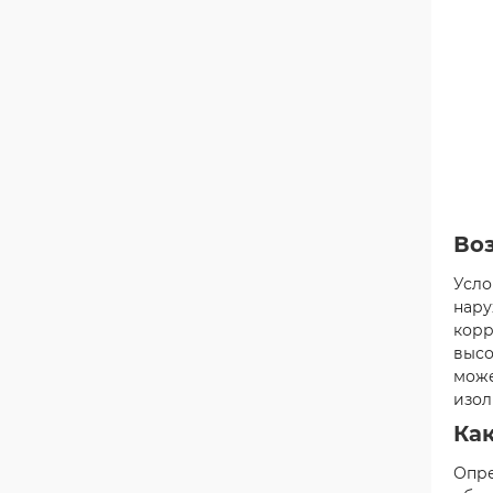
Во
Усло
нару
корр
высо
може
изол
Ка
Опре