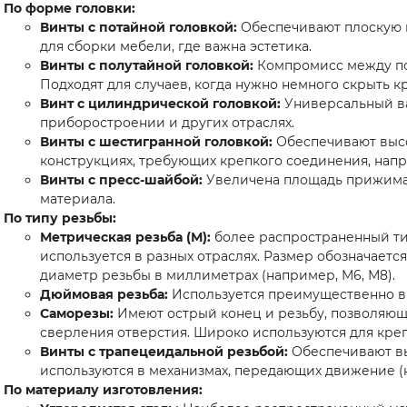
По форме головки:
Винты с потайной головкой:
Обеспечивают плоскую п
для сборки мебели, где важна эстетика.
Винты с полутайной головкой:
Компромисс между по
Подходят для случаев, когда нужно немного скрыть к
Винт с цилиндрической головкой:
Универсальный ва
приборостроении и других отраслях.
Винты с шестигранной головкой:
Обеспечивают высо
конструкциях, требующих крепкого соединения, напр
Винты с пресс-шайбой:
Увеличена площадь прижима
материала.
По типу резьбы:
Метрическая резьба (М):
более распространенный ти
используется в разных отраслях. Размер обозначает
диаметр резьбы в миллиметрах (например, М6, М8).
Дюймовая резьба:
Используется преимущественно в 
Саморезы:
Имеют острый конец и резьбу, позволяющ
сверления отверстия. Широко используются для креп
Винты с трапецеидальной резьбой:
Обеспечивают вы
используются в механизмах, передающих движение (н
По материалу изготовления: