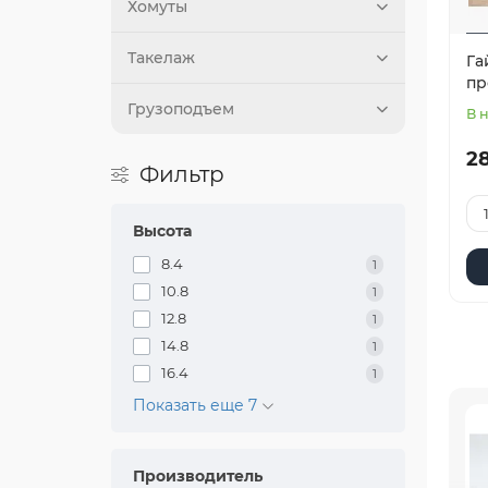
Хомуты
Такелаж
Га
пр
Грузоподъем
В 
28
Фильтр
Высота
8.4
1
10.8
1
12.8
1
14.8
1
16.4
1
Показать еще 7
Производитель