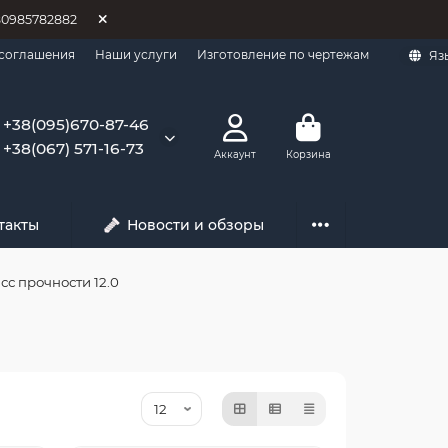
80985782882
 соглашения
Наши услуги
Изготовление по чертежам
Яз
+38(095)670-87-46
+38(067) 571-16-73
Аккаунт
Корзина
такты
Новости и обзоры
сс прочности 12.0