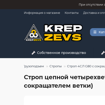
При отсутствии 
Информация о магазине
Контакты
Доставка и оп
Кат
Собственное производство
Грузоподъем
Стропы
Строп 4СЛ G80 с сокра
Строп цепной четырехвето
сокращателем ветки)