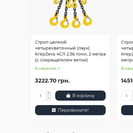
Строп цепной
Стро
четырехветочный (паук)
четы
KrepZevs 4СЛ 2.36 тонн, 2 метра
KrepZ
(с сокращателем ветки)
метр
В наличии ✓
В нал
3222.70 грн.
1451
В корзину
Перезвоните!