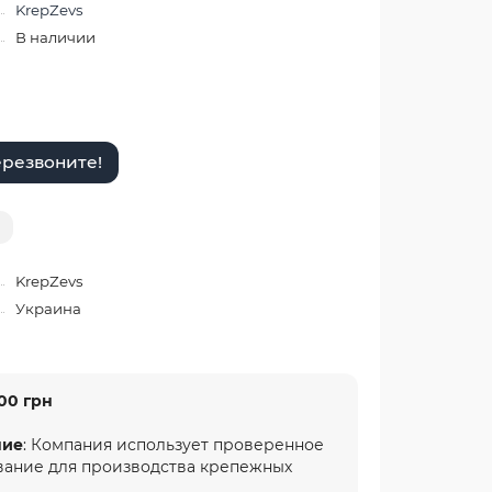
KrepZevs
В наличии
резвоните!
KrepZevs
Украина
00 грн
ние
: Компания использует проверенное
вание для производства крепежных