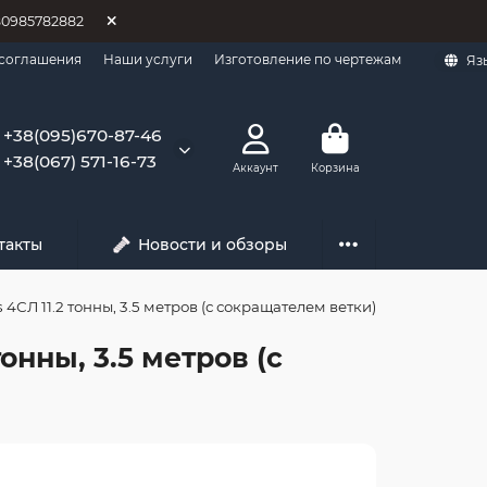
80985782882
 соглашения
Наши услуги
Изготовление по чертежам
Яз
+38(095)670-87-46
+38(067) 571-16-73
Аккаунт
Корзина
такты
Новости и обзоры
4СЛ 11.2 тонны, 3.5 метров (с сокращателем ветки)
онны, 3.5 метров (с