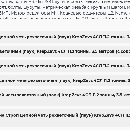
болты
,
болты м8
,
din 7991
,
купить болты
,
магазин метизов
,
ме
олт
,
болты
,
шурупы
,
метрическая резьба с крупным шагом
,
м
 3МП
,
Мотор-редукторы МЧ
,
Крановые редукторы Ц2
,
Name
,
т м8 под шестигранник
,
гайка м14
,
din 912
,
болт м8
,
болт м 8
,
гранник
,
болт м 18
,
болт м9
,
болт м7 шаг 1
,
болт м14 1.5
,
болт м
арьков
,
магазин крепежа харьков
,
крепежи магазин
,
крепёж
ты
,
стопорные гайки
,
магазин метизов киев
,
купить винты
,
б
епной четырехветочный (паук) KrepZevs 4СЛ 11.2 тонны, 3
ить болты м8
,
болты 10.9
,
гайки купить
,
болты 8.8
,
винты м8
,
ы киев
точный (паук) KrepZevs 4СЛ 11.2 тонны, 3.5 метров (с сок
епной четырехветочный (паук) KrepZevs 4СЛ 11.2 тонны, 3
цепной четырехветочный (паук) KrepZevs 4СЛ 11.2 тонны, 3
четырехветочный (паук) KrepZevs 4СЛ 11.2 тонны, 3.5 ме
а Строп цепной четырехветочный (паук) KrepZevs 4СЛ 11.2