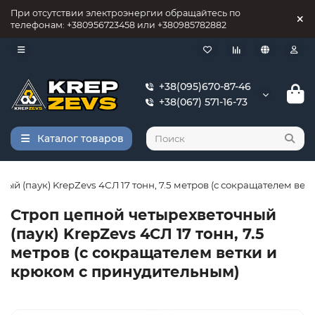
При отсутствии электроэнергии обращайтесь по
телефонам: +380956723458 или +380985782882
+38(095)670-87-46
+38(067) 571-16-73
Каталог товаров
ый (паук) KrepZevs 4СЛ 17 тонн, 7.5 метров (с сокращателем ве
Строп цепной четырехветочный
(паук) KrepZevs 4СЛ 17 тонн, 7.5
метров (с сокращателем ветки и
крюком с принудительным)