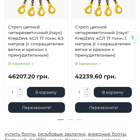
Строп цепной
Строп цепной
четырехветочный (паук)
четырехветочный (паук)
KrepZevs 4СЛ 17 тонн, 6.5
KrepZevs 4СЛ 17 тонн, 5.5
метров (с сокращателем
метров (с сокращателем
ветки и крюком с
ветки и крюком с
принудительным)
принудительным)
В наличии ✓
В наличии ✓
46207.20 грн.
42239.60 грн.
В корзину
В корзину
Перезвоните!
Перезвоните!
купить болты
,
резьбовые заклепки
,
анкерные болты
,