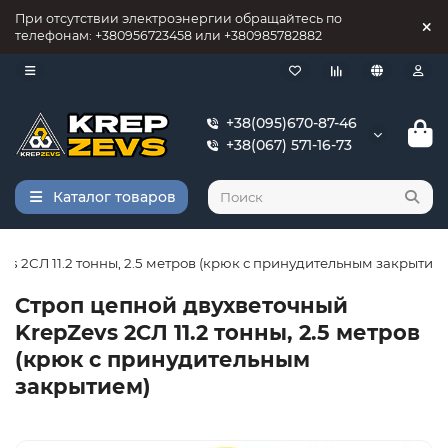
При отсутствии электроэнергии обращайтесь по
телефонам: +380956723458 или +380985782882
+38(095)670-87-46
+38(067) 571-16-73
Каталог товаров
s 2СЛ 11.2 тонны, 2.5 метров (крюк с принудительным закрытие
Строп цепной двухветочный
KrepZevs 2СЛ 11.2 тонны, 2.5 метров
(крюк с принудительным
закрытием)