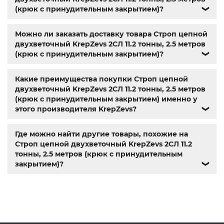
болты гайки шайбы
,
болты госты
,
стопорные гайки
,
(крюк с принудительным закрытием)?
❯
магазин метизов киев
,
купить винты
,
болты с гайкой
,
болт нержавійка
,
купить болт м8
,
болт м8 нержавейка
,
Можно ли заказать доставку товара Строп цепной
купить болт м 10
,
купить болты м8
,
болты 10.9
,
гайки
двухветочный KrepZevs 2СЛ 11.2 тонны, 2.5 метров
купить
,
болты 8.8
,
винты м8
,
болт нержавеющий м8
,
(крюк с принудительным закрытием)?
❯
купить болты м10
,
крепежные изделия
,
болты
нержавейка
,
болты киев
Какие преимущества покупки Строп цепной
двухветочный KrepZevs 2СЛ 11.2 тонны, 2.5 метров
(крюк с принудительным закрытием) именно у
этого производителя KrepZevs?
❯
Где можно найти другие товары, похожие на
Строп цепной двухветочный KrepZevs 2СЛ 11.2
тонны, 2.5 метров (крюк с принудительным
закрытием)?
❯