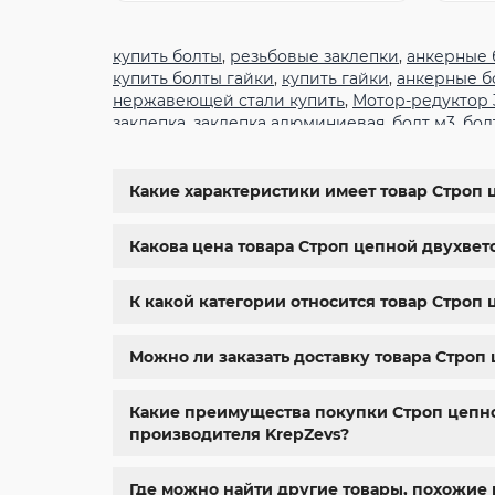
купить болты
,
резьбовые заклепки
,
анкерные 
купить болты гайки
,
купить гайки
,
анкерные б
нержавеющей стали купить
,
Мотор-редуктор
заклепка
,
заклепка алюминиевая
,
болт м3
,
бол
крепеж
,
болт м12 размеры
,
болт м5 под шести
6334
,
din 929
,
дин 912
,
метизы оптом
,
крепеж х
болты харьков
,
болты гайки шайбы
,
болты гос
Какие характеристики имеет товар Строп 
м8
,
болт м8 нержавейка
,
купить болт м 10
,
куп
крепежные изделия
,
болты нержавейка
,
болт
Какова цена товара Строп цепной двухвето
К какой категории относится товар Строп 
Можно ли заказать доставку товара Строп
Какие преимущества покупки Строп цепной
производителя KrepZevs?
Где можно найти другие товары, похожие 