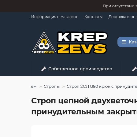
При отсутствии 
Информация о магазине
Контакты
Доставка и оп
Кат
Собственное производство
Грузоподъем
Стропы
Строп 2СЛ G80 крюк с принудит
Строп цепной двухветочн
принудительным закрыт