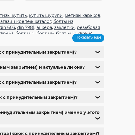
тизы купить
,
купить шурупи
,
метизы харьков
,
агазин крепеж каталог
,
болты из
din 603
,
din 7981
,
анкера
,
заклепки
,
резьбовая
din933
,
болт м10
,
болт м6
,
болт м 10
,
din934
,
Показать еще
 9
,
болт м 24
,
din 6325
,
din 6799
,
din 11024
,
din
ный магазин
,
магазин болтов
,
гайки и болты
,
олты с гайкой
,
болт нержавійка
,
купить болт
юк с принудительным закрытием)?
❯
болт нержавеющий м8
,
купить болты м10
,
ьным закрытием) и актуальна ли она?
❯
юк с принудительным закрытием)?
❯
рюк с принудительным закрытием)?
❯
принудительным закрытием) именно у этого
❯
метра (крюк с принудительным закрытием)?