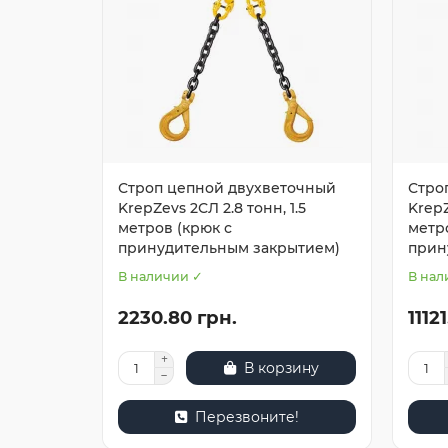
Строп цепной двухветочный
Стро
KrepZevs 2СЛ 2.8 тонн, 1.5
KrepZ
метров (крюк с
метр
принудительным закрытием)
прин
В наличии ✓
В нал
2230.80 грн.
1112
В корзину
Перезвоните!