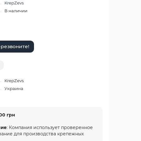
KrepZevs
В наличии
резвоните!
KrepZevs
Украина
00 грн
ние
: Компания использует проверенное
вание для производства крепежных