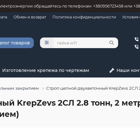
электроэнергии обращайтесь по телефонам: +380956723458 или +3
лата
Обмен и возврат
Политика конфиденциальности
Условия
алог товаров
Изготовление крепежа по чертежам
Наши кон
ельным закрытием
Строп цепной двухветочный KrepZevs 2СЛ 2
ый KrepZevs 2СЛ 2.8 тонн, 2 мет
ием)