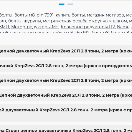
болты
,
болты м8
,
din 7991
,
купить болты
,
магазин метизов
,
ме
олт
,
болты
,
шурупы
,
метрическая резьба с крупным шагом
,
м
 3МП
,
Мотор-редукторы МЧ
,
Крановые редукторы Ц2
,
Name
,
т м8 под шестигранник
,
гайка м14
,
din 912
,
болт м8
,
болт м 8
,
гранник
,
болт м 18
,
болт м9
,
болт м7 шаг 1
,
болт м14 1.5
,
болт м
арьков
,
магазин крепежа харьков
,
крепежи магазин
,
крепёж
ты
,
стопорные гайки
,
магазин метизов киев
,
купить винты
,
б
цепной двухветочный KrepZevs 2СЛ 2.8 тонн, 2 метра (кр
ить болты м8
,
болты 10.9
,
гайки купить
,
болты 8.8
,
винты м8
,
ы киев
чный KrepZevs 2СЛ 2.8 тонн, 2 метра (крюк с принудител
цепной двухветочный KrepZevs 2СЛ 2.8 тонн, 2 метра (кр
 цепной двухветочный KrepZevs 2СЛ 2.8 тонн, 2 метра (к
 двухветочный KrepZevs 2СЛ 2.8 тонн, 2 метра (крюк с 
на Строп цепной двухветочный KrepZevs 2СЛ 2.8 тонн, 2 