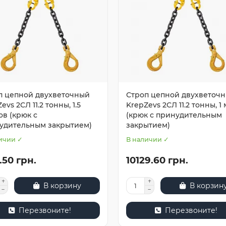
п цепной двухветочный
Строп цепной двухветоч
evs 2СЛ 11.2 тонны, 1.5
KrepZevs 2СЛ 11.2 тонны, 1
ов (крюк с
(крюк с принудительным
удительным закрытием)
закрытием)
ичии ✓
В наличии ✓
1.50 грн.
10129.60 грн.
В корзину
В корзин
Перезвоните!
Перезвоните!