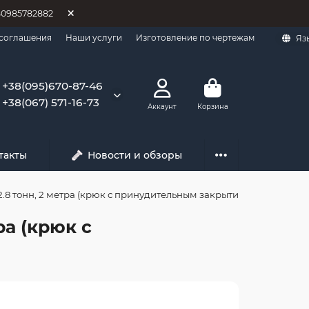
80985782882
 соглашения
Наши услуги
Изготовление по чертежам
Яз
+38(095)670-87-46
+38(067) 571-16-73
Аккаунт
Корзина
такты
Новости и обзоры
.8 тонн, 2 метра (крюк с принудительным закрытием)
ра (крюк с