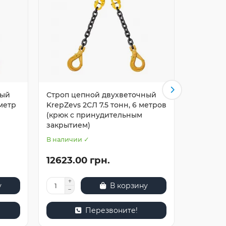
ный
Строп цепной двухветочный
Строп ц
 метр
KrepZevs 2СЛ 7.5 тонн, 6 метров
KrepZevs 
(крюк с принудительным
метров (
закрытием)
принуди
В наличии ✓
В наличи
12623.00 грн.
11996.
у
В корзину
Перезвоните!