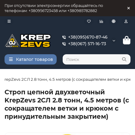
При отсутствии электроэнергии обращайтесь по
телефонам: +380956723458 или +380985782882
+38(095)670-87-46
+38(067) 571-16-73
Каталог товаров
KrepZevs 2СЛ 2.8 тонн, 4.5 метров (с сокращателем ветки и кр
Строп цепной двухветочный
KrepZevs 2СЛ 2.8 тонн, 4.5 метров (с
сокращателем ветки и крюком с
принудительным закрытием)