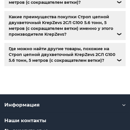
метров (с сокращателем ветки)?
❯
купить болты м10
,
крепежные изделия
,
болты
нержавейка
,
болты киев
Какие преимущества покупки Строп цепной
двухветочный KrepZevs 2СЛ G100 5.6 тонн, 5
метров (с сокращателем ветки) именно у этого
производителя KrepZevs?
❯
Где можно найти другие товары, похожие на
Строп цепной двухветочный KrepZevs 2СЛ G100
5.6 тонн, 5 метров (с сокращателем ветки)?
❯
Информация
Наши контакты