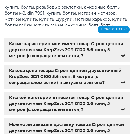
купить болты
,
резьбовые заклепки
,
анкерные болты
,
болты м8
,
din 7991
,
купить болты
,
магазин метизов
,
метизы купить
,
купить шурупи
,
метизы харьков
,
купить
болты гайки
,
купить гайки
,
анкерные болт
,
болты
,
Показать еще
шурупы
,
метрическая резьба с крупным шагом
,
магазин
крепеж каталог
,
болты из нержавеющей стали купить
,
Мотор-редуктор 3МП
,
Мотор-редукторы МЧ
,
Крановые
Какие характеристики имеет товар Строп цепной
редукторы Ц2
,
Name
,
din 603
,
din 7981
,
анкера
,
заклепки
,
двухветочный KrepZevs 2СЛ G100 5.6 тонн, 5
резьбовая заклепка
,
заклепка алюминиевая
,
болт м3
,
метров (с сокращателем ветки)?
❯
болт м8 под шестигранник
,
гайка м14
,
din 912
,
болт м8
,
болт м 8
,
din933
,
болт м10
,
болт м6
,
болт м 10
,
din934
,
Какова цена товара Строп цепной двухветочный
крепеж
,
болт м12 размеры
,
болт м5 под шестигранник
,
KrepZevs 2СЛ G100 5.6 тонн, 5 метров (с
болт м 18
,
болт м9
,
болт м7 шаг 1
,
болт м14 1.5
,
болт м 9
,
сокращателем ветки) и актуальна ли она?
❯
болт м 24
,
din 6325
,
din 6799
,
din 11024
,
din 6334
,
din 929
,
дин 912
,
метизы оптом
,
крепеж харьков
,
магазин
крепежа харьков
,
крепежи магазин
,
крепёжный
К какой категории относится товар Строп цепной
магазин
,
магазин болтов
,
гайки и болты
,
болты харьков
,
двухветочный KrepZevs 2СЛ G100 5.6 тонн, 5
болты гайки шайбы
,
болты госты
,
стопорные гайки
,
метров (с сокращателем ветки)?
❯
магазин метизов киев
,
купить винты
,
болты с гайкой
,
болт нержавійка
,
купить болт м8
,
болт м8 нержавейка
,
Можно ли заказать доставку товара Строп цепной
купить болт м 10
,
купить болты м8
,
болты 10.9
,
гайки
двухветочный KrepZevs 2СЛ G100 5.6 тонн, 5
купить
,
болты 8.8
,
винты м8
,
болт нержавеющий м8
,