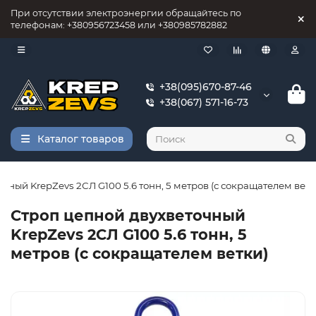
При отсутствии электроэнергии обращайтесь по
телефонам: +380956723458 или +380985782882
+38(095)670-87-46
+38(067) 571-16-73
Каталог товаров
чный KrepZevs 2СЛ G100 5.6 тонн, 5 метров (с сокращателем ветк
Строп цепной двухветочный
KrepZevs 2СЛ G100 5.6 тонн, 5
метров (с сокращателем ветки)