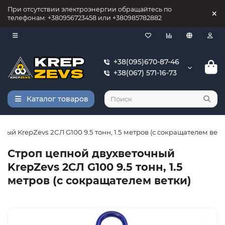
При отсутствии электроэнергии обращайтесь по
телефонам: +380956723458 или +380985782882
+38(095)670-87-46
+38(067) 571-16-73
Каталог товаров
ный KrepZevs 2СЛ G100 9.5 тонн, 1.5 метров (с сокращателем ветк
Строп цепной двухветочный
KrepZevs 2СЛ G100 9.5 тонн, 1.5
метров (с сокращателем ветки)