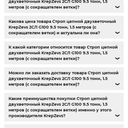
редукторы Ц2
,
Name
,
din 603
,
din 7981
,
анкера
,
заклепки
,
двухветочный KrepZevs 2СЛ G100 9.5 тонн, 1.5
резьбовая заклепка
,
заклепка алюминиевая
,
болт м3
,
метров (с сокращателем ветки)?
❯
болт м8 под шестигранник
,
гайка м14
,
din 912
,
болт м8
,
болт м 8
,
din933
,
болт м10
,
болт м6
,
болт м 10
,
din934
,
Какова цена товара Строп цепной двухветочный
крепеж
,
болт м12 размеры
,
болт м5 под шестигранник
,
KrepZevs 2СЛ G100 9.5 тонн, 1.5 метров (с
болт м 18
,
болт м9
,
болт м7 шаг 1
,
болт м14 1.5
,
болт м 9
,
сокращателем ветки) и актуальна ли она?
❯
болт м 24
,
din 6325
,
din 6799
,
din 11024
,
din 6334
,
din 929
,
дин 912
,
метизы оптом
,
крепеж харьков
,
магазин
крепежа харьков
,
крепежи магазин
,
крепёжный
К какой категории относится товар Строп цепной
магазин
,
магазин болтов
,
гайки и болты
,
болты харьков
,
двухветочный KrepZevs 2СЛ G100 9.5 тонн, 1.5
болты гайки шайбы
,
болты госты
,
стопорные гайки
,
метров (с сокращателем ветки)?
❯
магазин метизов киев
,
купить винты
,
болты с гайкой
,
болт нержавійка
,
купить болт м8
,
болт м8 нержавейка
,
Можно ли заказать доставку товара Строп цепной
купить болт м 10
,
купить болты м8
,
болты 10.9
,
гайки
двухветочный KrepZevs 2СЛ G100 9.5 тонн, 1.5
купить
,
болты 8.8
,
винты м8
,
болт нержавеющий м8
,
метров (с сокращателем ветки)?
❯
купить болты м10
,
крепежные изделия
,
болты
нержавейка
,
болты киев
Какие преимущества покупки Строп цепной
двухветочный KrepZevs 2СЛ G100 9.5 тонн, 1.5
метров (с сокращателем ветки) именно у этого
производителя KrepZevs?
❯