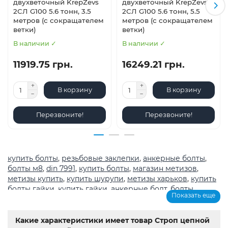
двухветочный KrepZevs
двухветочный KrepZevs
2СЛ G100 5.6 тонн, 3.5
2СЛ G100 5.6 тонн, 5.5
метров (с сокращателем
метров (с сокращателем
ветки)
ветки)
В наличии ✓
В наличии ✓
11919.75 грн.
16249.21 грн.
В корзину
В корзину
Перезвоните!
Перезвоните!
купить болты
,
резьбовые заклепки
,
анкерные болты
,
болты м8
,
din 7991
,
купить болты
,
магазин метизов
,
метизы купить
,
купить шурупи
,
метизы харьков
,
купить
болты гайки
,
купить гайки
,
анкерные болт
,
болты
,
Показать еще
шурупы
,
метрическая резьба с крупным шагом
,
магазин
крепеж каталог
,
болты из нержавеющей стали купить
,
Мотор-редуктор 3МП
,
Мотор-редукторы МЧ
,
Крановые
Какие характеристики имеет товар Строп цепной