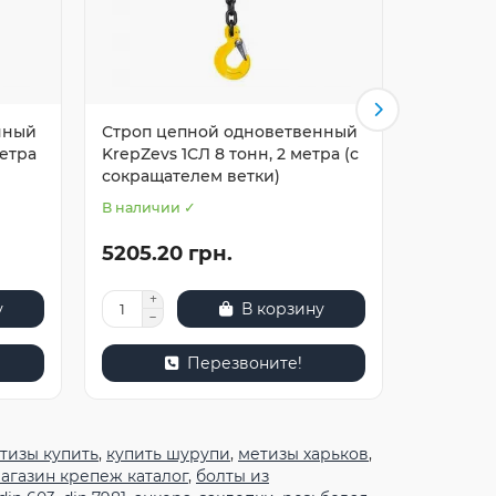
нный
Строп цепной одноветвенный
Строп ц
метра
KrepZevs 1СЛ 8 тонн, 2 метра (с
KrepZevs 
сокращателем ветки)
метров (
В наличии ✓
В наличи
5205.20 грн.
1962.3
у
В корзину
Перезвоните!
тизы купить
,
купить шурупи
,
метизы харьков
,
агазин крепеж каталог
,
болты из