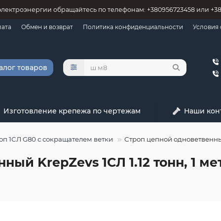
электроэнергии обращайтесь по телефонам: +380956723458 или +3
лата
Обмен и возврат
Политика конфиденциальности
Условия
алог товаров
Изготовление крепежа по чертежам
Наши кон
оп 1СЛ G80 с сокращателем ветки
Строп цепной одноветвенный 
ный KrepZevs 1СЛ 1.12 тонн, 1 м