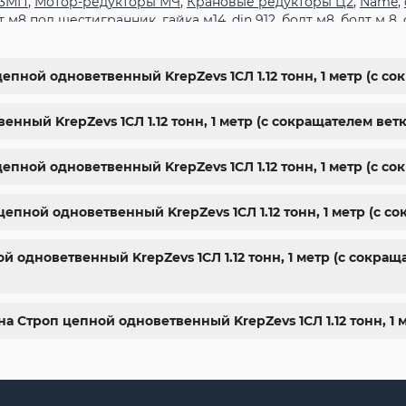
 3МП
,
Мотор-редукторы МЧ
,
Крановые редукторы Ц2
,
Name
,
т м8 под шестигранник
,
гайка м14
,
din 912
,
болт м8
,
болт м 8
,
гранник
,
болт м 18
,
болт м9
,
болт м7 шаг 1
,
болт м14 1.5
,
болт м
арьков
,
магазин крепежа харьков
,
крепежи магазин
,
крепёж
ты
,
стопорные гайки
,
магазин метизов киев
,
купить винты
,
б
епной одноветвенный KrepZevs 1СЛ 1.12 тонн, 1 метр (с со
ить болты м8
,
болты 10.9
,
гайки купить
,
болты 8.8
,
винты м8
,
ы киев
нный KrepZevs 1СЛ 1.12 тонн, 1 метр (с сокращателем ветк
епной одноветвенный KrepZevs 1СЛ 1.12 тонн, 1 метр (с с
епной одноветвенный KrepZevs 1СЛ 1.12 тонн, 1 метр (с с
одноветвенный KrepZevs 1СЛ 1.12 тонн, 1 метр (с сокраща
а Строп цепной одноветвенный KrepZevs 1СЛ 1.12 тонн, 1 