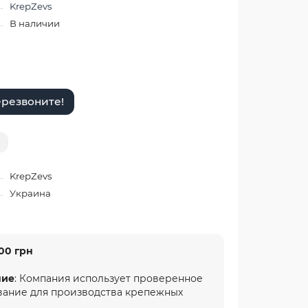
KrepZevs
В наличии
резвоните!
KrepZevs
Украина
00 грн
ние
: Компания использует проверенное
вание для производства крепежных