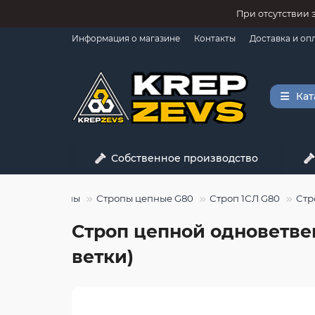
При отсутствии 
Информация о магазине
Контакты
Доставка и оп
Кат
Собственное производство
одъем
Стропы
Стропы цепные G80
Строп 1СЛ G80
Стр
Строп цепной одноветвен
ветки)