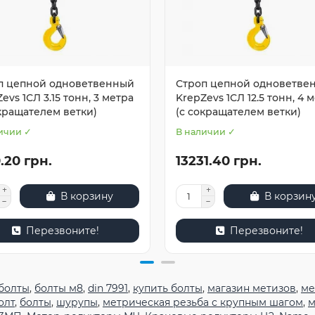
п цепной одноветвенный
Строп цепной одноветве
evs 1СЛ 3.15 тонн, 3 метра
KrepZevs 1СЛ 12.5 тонн, 4 
окращателем ветки)
(с сокращателем ветки)
ичии ✓
В наличии ✓
.20 грн.
13231.40 грн.
В корзину
В корзин
Перезвоните!
Перезвоните!
болты
,
болты м8
,
din 7991
,
купить болты
,
магазин метизов
,
ме
олт
,
болты
,
шурупы
,
метрическая резьба с крупным шагом
,
м