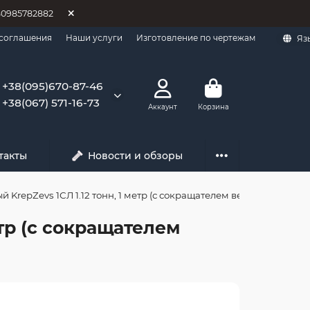
80985782882
 соглашения
Наши услуги
Изготовление по чертежам
Яз
+38(095)670-87-46
+38(067) 571-16-73
Аккаунт
Корзина
такты
Новости и обзоры
KrepZevs 1СЛ 1.12 тонн, 1 метр (с сокращателем ветки)
етр (с сокращателем