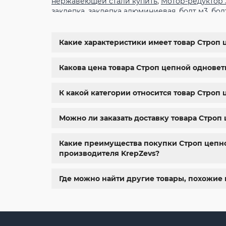
нержавеющей стали купить
,
Мотор-редуктор
заклепка
,
заклепка алюминиевая
,
болт м3
,
бол
крепеж
,
болт м12 размеры
,
болт м5 под шести
6334
,
din 929
,
дин 912
,
метизы оптом
,
крепеж х
болты харьков
,
болты гайки шайбы
,
болты гос
Какие характеристики имеет товар Строп ц
м8
,
болт м8 нержавейка
,
купить болт м 10
,
куп
крепежные изделия
,
болты нержавейка
,
болт
Какова цена товара Строп цепной одноветве
К какой категории относится товар Строп ц
Можно ли заказать доставку товара Строп ц
Какие преимущества покупки Строп цепной 
производителя KrepZevs?
Где можно найти другие товары, похожие н