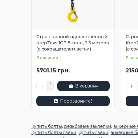
Строп цепной одноветвенный
Стро
KrepZevs 1СЛ 8 тонн, 2.5 метров
KrepZ
(с сокращателем ветки)
(с с
В наличии ✓
В нал
5701.15 грн.
2150
В корзину
Перезвоните!
купить болты
,
резьбовые заклепки
,
анкерные 
купить болты гайки
,
купить гайки
,
анкерные б