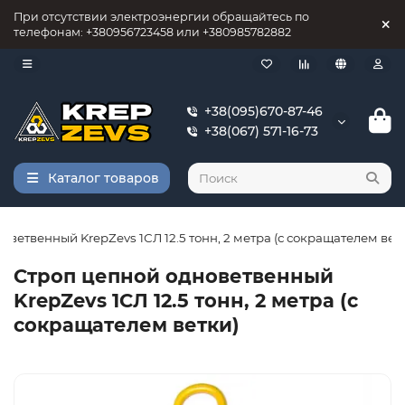
При отсутствии электроэнергии обращайтесь по
телефонам: +380956723458 или +380985782882
+38(095)670-87-46
+38(067) 571-16-73
Каталог товаров
оветвенный KrepZevs 1СЛ 12.5 тонн, 2 метра (с сокращателем вет
Строп цепной одноветвенный
KrepZevs 1СЛ 12.5 тонн, 2 метра (с
сокращателем ветки)