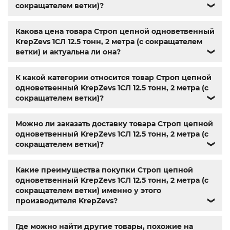
резьбовая заклепка
,
заклепка алюминиевая
,
болт м3
,
сокращателем ветки)?
❯
болт м8 под шестигранник
,
гайка м14
,
din 912
,
болт м8
,
болт м 8
,
din933
,
болт м10
,
болт м6
,
болт м 10
,
din934
,
Какова цена товара Строп цепной одноветвенный
крепеж
,
болт м12 размеры
,
болт м5 под шестигранник
,
KrepZevs 1СЛ 12.5 тонн, 2 метра (с сокращателем
болт м 18
,
болт м9
,
болт м7 шаг 1
,
болт м14 1.5
,
болт м 9
,
ветки) и актуальна ли она?
❯
болт м 24
,
din 6325
,
din 6799
,
din 11024
,
din 6334
,
din 929
,
дин 912
,
метизы оптом
,
крепеж харьков
,
магазин
крепежа харьков
,
крепежи магазин
,
крепёжный
К какой категории относится товар Строп цепной
магазин
,
магазин болтов
,
гайки и болты
,
болты харьков
,
одноветвенный KrepZevs 1СЛ 12.5 тонн, 2 метра (с
болты гайки шайбы
,
болты госты
,
стопорные гайки
,
сокращателем ветки)?
❯
магазин метизов киев
,
купить винты
,
болты с гайкой
,
болт нержавійка
,
купить болт м8
,
болт м8 нержавейка
,
Можно ли заказать доставку товара Строп цепной
купить болт м 10
,
купить болты м8
,
болты 10.9
,
гайки
одноветвенный KrepZevs 1СЛ 12.5 тонн, 2 метра (с
купить
,
болты 8.8
,
винты м8
,
болт нержавеющий м8
,
сокращателем ветки)?
❯
купить болты м10
,
крепежные изделия
,
болты
нержавейка
,
болты киев
Какие преимущества покупки Строп цепной
одноветвенный KrepZevs 1СЛ 12.5 тонн, 2 метра (с
сокращателем ветки) именно у этого
производителя KrepZevs?
❯
Где можно найти другие товары, похожие на