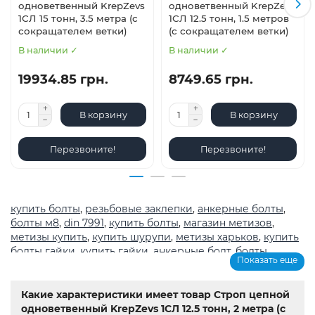
одноветвенный KrepZevs
одноветвенный KrepZevs
1СЛ 15 тонн, 3.5 метра (с
1СЛ 12.5 тонн, 1.5 метров
сокращателем ветки)
(с сокращателем ветки)
В наличии ✓
В наличии ✓
19934.85 грн.
8749.65 грн.
В корзину
В корзину
Перезвоните!
Перезвоните!
купить болты
,
резьбовые заклепки
,
анкерные болты
,
болты м8
,
din 7991
,
купить болты
,
магазин метизов
,
метизы купить
,
купить шурупи
,
метизы харьков
,
купить
болты гайки
,
купить гайки
,
анкерные болт
,
болты
,
Показать еще
шурупы
,
метрическая резьба с крупным шагом
,
магазин
крепеж каталог
,
болты из нержавеющей стали купить
,
Мотор-редуктор 3МП
,
Мотор-редукторы МЧ
,
Крановые
Какие характеристики имеет товар Строп цепной
редукторы Ц2
,
Name
,
din 603
,
din 7981
,
анкера
,
заклепки
,
одноветвенный KrepZevs 1СЛ 12.5 тонн, 2 метра (с