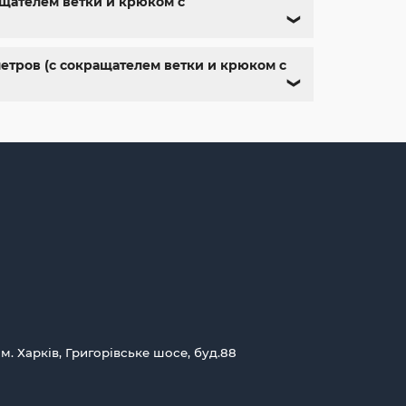
ащателем ветки и крюком с
❯
метров (с сокращателем ветки и крюком с
❯
 м. Харків, Григорівське шосе, буд.88