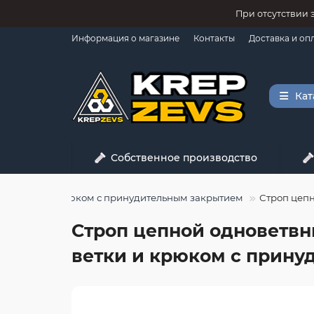
При отсутствии 
Информация о магазине
Контакты
Доставка и оп
Кат
Собственное производство
елем ветки и крюком с принудительным закрытием
Строп цепн
Строп цепной одноветвны
ветки и крюком с прину