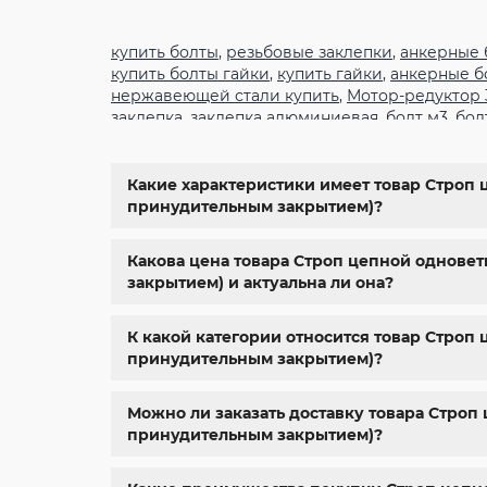
купить болты
,
резьбовые заклепки
,
анкерные 
купить болты гайки
,
купить гайки
,
анкерные б
нержавеющей стали купить
,
Мотор-редуктор
заклепка
,
заклепка алюминиевая
,
болт м3
,
бол
крепеж
,
болт м12 размеры
,
болт м5 под шести
6334
,
din 929
,
дин 912
,
метизы оптом
,
крепеж х
болты харьков
,
болты гайки шайбы
,
болты гос
Какие характеристики имеет товар Строп ц
м8
,
болт м8 нержавейка
,
купить болт м 10
,
куп
принудительным закрытием)?
крепежные изделия
,
болты нержавейка
,
болт
Какова цена товара Строп цепной одноветв
закрытием) и актуальна ли она?
К какой категории относится товар Строп 
принудительным закрытием)?
Можно ли заказать доставку товара Строп 
принудительным закрытием)?