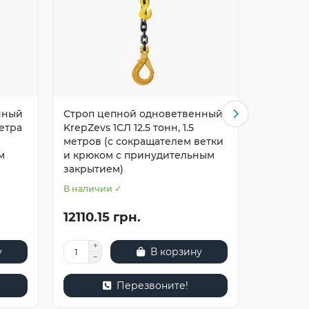
нный
Строп цепной одноветвенный
Строп ц
метра
KrepZevs 1СЛ 12.5 тонн, 1.5
KrepZevs 
метров (с сокращателем ветки
сокраща
м
и крюком с принудительным
с прину
закрытием)
В наличии ✓
В наличи
12110.15 грн.
11213.8
у
В корзину
Перезвоните!