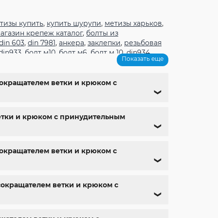
тизы купить
,
купить шурупи
,
метизы харьков
,
агазин крепеж каталог
,
болты из
din 603
,
din 7981
,
анкера
,
заклепки
,
резьбовая
din933
,
болт м10
,
болт м6
,
болт м 10
,
din934
,
Показать еще
 9
,
болт м 24
,
din 6325
,
din 6799
,
din 11024
,
din
ный магазин
,
магазин болтов
,
гайки и болты
,
олты с гайкой
,
болт нержавійка
,
купить болт
 сокращателем ветки и крюком с
болт нержавеющий м8
,
купить болты м10
,
❯
 ветки и крюком с принудительным
❯
 сокращателем ветки и крюком с
❯
 сокращателем ветки и крюком с
❯