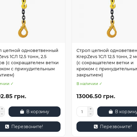
п цепной одноветвенный
Строп цепной одноветве
evs 1СЛ 12.5 тонн, 2.5
KrepZevs 1СЛ 12.5 тонн, 2 
ов (с сокращателем ветки
(с сокращателем ветки и
юком с принудительным
крюком с принудительны
ытием)
закрытием)
ичии ✓
В наличии ✓
2.85 грн.
13006.50 грн.
В корзину
В корзин
Перезвоните!
Перезвоните!