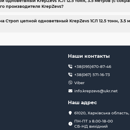
одноветвный KrepZevs 1СЛ 12.5 тонн, 3.5 метров (с сокр
го производителя KrepZevs?
а Строп цепной одноветвный KrepZevs 1СЛ 12.5 тонн, 3.5 
Наши контакты
+38(095)670-87-46
+38(067) 571-16-73
Viber
info.krepzevs@ukr.net
Наш адрес
61020, Харківська область,
ПН-ПТ з 8.00-18-00
СБ-НД вихідний