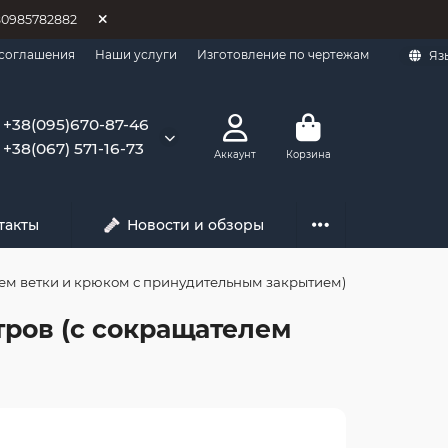
80985782882
 соглашения
Наши услуги
Изготовление по чертежам
Яз
+38(095)670-87-46
+38(067) 571-16-73
Аккаунт
Корзина
такты
Новости и обзоры
елем ветки и крюком с принудительным закрытием)
етров (с сокращателем