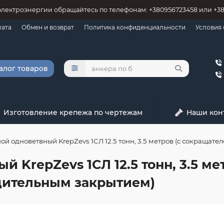
электроэнергии обращайтесь по телефонам: +380956723458 или +3
лата
Обмен и возврат
Политика конфиденциальности
Условия
алог товаров
Изготовление крепежа по чертежам
Наши кон
ой одноветвный KrepZevs 1СЛ 12.5 тонн, 3.5 метров (с сокращат
й KrepZevs 1СЛ 12.5 тонн, 3.5 м
дительным закрытием)