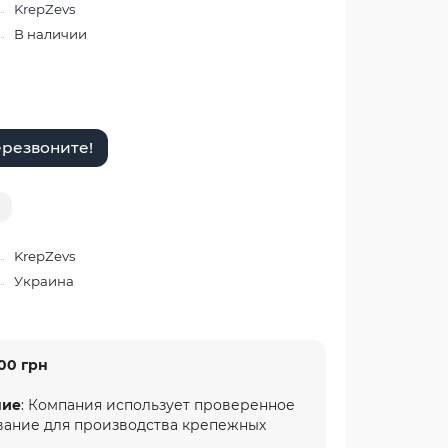
KrepZevs
В наличии
резвоните!
KrepZevs
Украина
00 грн
ние
: Компания использует проверенное
вание для производства крепежных