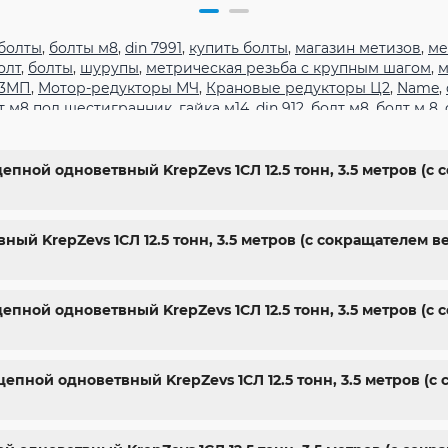
болты
,
болты м8
,
din 7991
,
купить болты
,
магазин метизов
,
ме
олт
,
болты
,
шурупы
,
метрическая резьба с крупным шагом
,
м
 3МП
,
Мотор-редукторы МЧ
,
Крановые редукторы Ц2
,
Name
,
т м8 под шестигранник
,
гайка м14
,
din 912
,
болт м8
,
болт м 8
,
гранник
,
болт м 18
,
болт м9
,
болт м7 шаг 1
,
болт м14 1.5
,
болт м
арьков
,
магазин крепежа харьков
,
крепежи магазин
,
крепёж
ты
,
стопорные гайки
,
магазин метизов киев
,
купить винты
,
б
епной одноветвный KrepZevs 1СЛ 12.5 тонн, 3.5 метров (с
ить болты м8
,
болты 10.9
,
гайки купить
,
болты 8.8
,
винты м8
,
ы киев
ный KrepZevs 1СЛ 12.5 тонн, 3.5 метров (с сокращателем
цепной одноветвный KrepZevs 1СЛ 12.5 тонн, 3.5 метров (с
цепной одноветвный KrepZevs 1СЛ 12.5 тонн, 3.5 метров (с