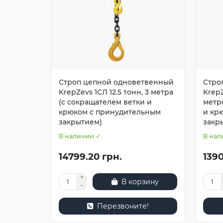
Строп цепной одноветвенный
Стро
KrepZevs 1СЛ 12.5 тонн, 3 метра
KrepZ
(с сокращателем ветки и
метр
крюком с принудительным
и кр
закрытием)
закр
В наличии ✓
В нал
14799.20 грн.
1390
В корзину
Перезвоните!