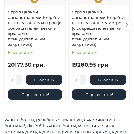
Строп цепной
Строп цепной
одноветвенный KrepZevs
одноветвенный KrepZevs
1СЛ 12.5 тонн, 6 метров (с
1СЛ 12.5 тонн, 5.5 метров
сокращателем ветки и
(с сокращателем ветки и
крюком с
крюком с
принудительным
принудительным
закрытием)
закрытием)
В наличии ✓
В наличии ✓
20177.30 грн.
19280.95 грн.
В корзину
В корзину
Перезвоните!
Перезвоните!
купить болты
,
резьбовые заклепки
,
анкерные болты
,
болты м8
,
din 7991
,
купить болты
,
магазин метизов
,
метизы купить
,
купить шурупи
,
метизы харьков
,
купить