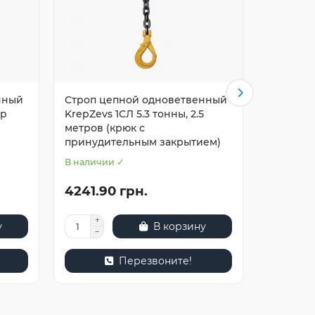
нный
Строп цепной одноветвенный
Строп ц
тр
KrepZevs 1СЛ 5.3 тонны, 2.5
KrepZevs 
метров (крюк с
метров (
принудительным закрытием)
принуди
В наличии ✓
В наличи
4241.90 грн.
17988.
у
В корзину
Перезвоните!