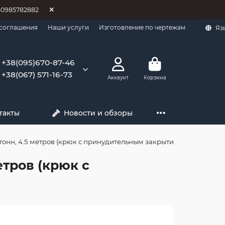
80985782882
 соглашения
Наши услуги
Изготовление по чертежам
Яз
+38(095)670-87-46
+38(067) 571-16-73
Аккаунт
Корзина
такты
Новости и обзоры
тонн, 4.5 метров (крюк с принудительным закрытием)
етров (крюк с