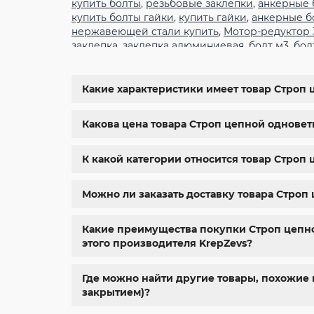
купить болты
,
резьбовые заклепки
,
анкерные 
купить болты гайки
,
купить гайки
,
анкерные б
нержавеющей стали купить
,
Мотор-редуктор
заклепка
,
заклепка алюминиевая
,
болт м3
,
бол
крепеж
,
болт м12 размеры
,
болт м5 под шести
6334
,
din 929
,
дин 912
,
метизы оптом
,
крепеж х
болты харьков
,
болты гайки шайбы
,
болты гос
Какие характеристики имеет товар Строп 
м8
,
болт м8 нержавейка
,
купить болт м 10
,
куп
крепежные изделия
,
болты нержавейка
,
болт
Какова цена товара Строп цепной одноветв
К какой категории относится товар Строп 
Можно ли заказать доставку товара Строп
Какие преимущества покупки Строп цепной
этого производителя KrepZevs?
Где можно найти другие товары, похожие 
закрытием)?