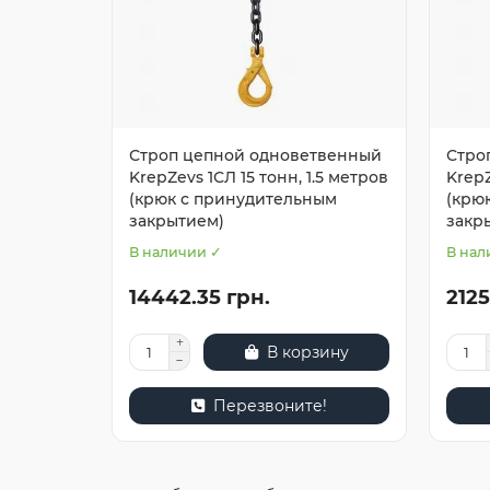
Строп цепной одноветвенный
Стро
KrepZevs 1СЛ 15 тонн, 1.5 метров
KrepZ
(крюк с принудительным
(крю
закрытием)
закр
В наличии ✓
В нал
14442.35 грн.
2125
В корзину
Перезвоните!