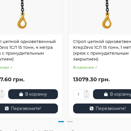
п цепной одноветвенный
Строп цепной одноветве
evs 1СЛ 15 тонн, 4 метра
KrepZevs 1СЛ 15 тонн, 1 ме
к с принудительным
(крюк с принудительным
ытием)
закрытием)
ичии ✓
В наличии ✓
7.60 грн.
13079.30 грн.
В корзину
В корзин
Перезвоните!
Перезвоните!