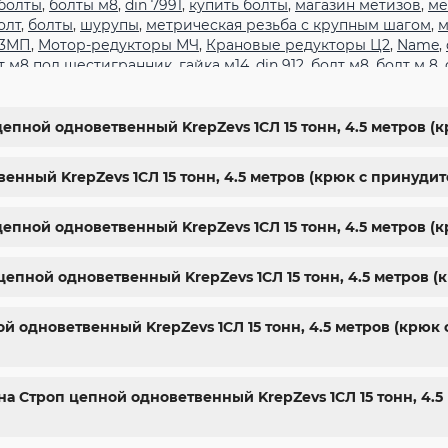
болты
,
болты м8
,
din 7991
,
купить болты
,
магазин метизов
,
ме
олт
,
болты
,
шурупы
,
метрическая резьба с крупным шагом
,
м
 3МП
,
Мотор-редукторы МЧ
,
Крановые редукторы Ц2
,
Name
,
т м8 под шестигранник
,
гайка м14
,
din 912
,
болт м8
,
болт м 8
,
гранник
,
болт м 18
,
болт м9
,
болт м7 шаг 1
,
болт м14 1.5
,
болт м
арьков
,
магазин крепежа харьков
,
крепежи магазин
,
крепёж
ты
,
стопорные гайки
,
магазин метизов киев
,
купить винты
,
б
цепной одноветвенный KrepZevs 1СЛ 15 тонн, 4.5 метров 
ить болты м8
,
болты 10.9
,
гайки купить
,
болты 8.8
,
винты м8
,
ы киев
енный KrepZevs 1СЛ 15 тонн, 4.5 метров (крюк с принуди
цепной одноветвенный KrepZevs 1СЛ 15 тонн, 4.5 метров 
 цепной одноветвенный KrepZevs 1СЛ 15 тонн, 4.5 метров
 одноветвенный KrepZevs 1СЛ 15 тонн, 4.5 метров (крюк
на Строп цепной одноветвенный KrepZevs 1СЛ 15 тонн, 4.