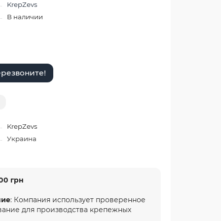
KrepZevs
В наличии
резвоните!
KrepZevs
Украина
00 грн
ние
: Компания использует проверенное
вание для производства крепежных