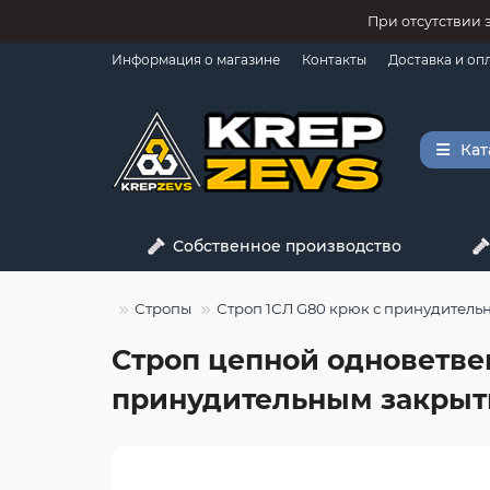
При отсутствии 
Информация о магазине
Контакты
Доставка и оп
Кат
Собственное производство
Грузоподъем
Стропы
Строп 1СЛ G80 крюк с принудител
Строп цепной одноветвен
принудительным закрыт