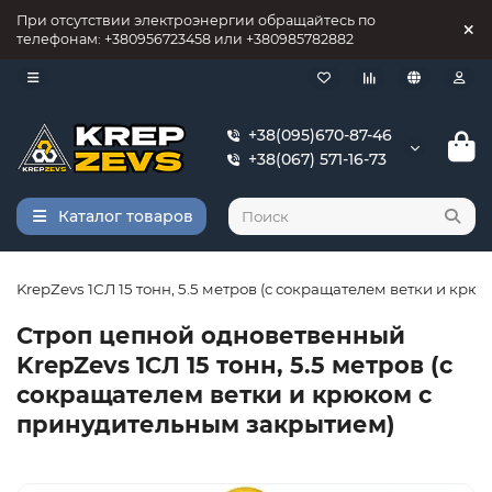
При отсутствии электроэнергии обращайтесь по
телефонам: +380956723458 или +380985782882
+38(095)670-87-46
+38(067) 571-16-73
Каталог товаров
 KrepZevs 1СЛ 15 тонн, 5.5 метров (с сокращателем ветки и кр
Строп цепной одноветвенный
KrepZevs 1СЛ 15 тонн, 5.5 метров (с
сокращателем ветки и крюком с
принудительным закрытием)