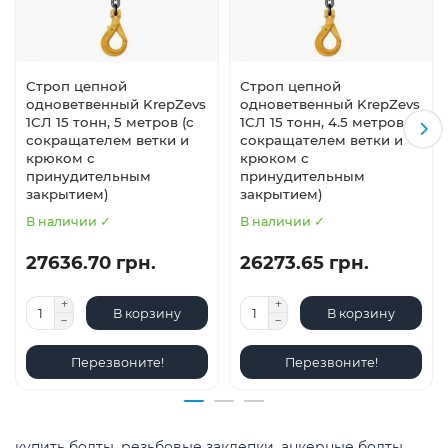
Строп цепной
Строп цепной
одноветвенный KrepZevs
одноветвенный KrepZevs
1СЛ 15 тонн, 5 метров (с
1СЛ 15 тонн, 4.5 метров (с
сокращателем ветки и
сокращателем ветки и
крюком с
крюком с
принудительным
принудительным
закрытием)
закрытием)
В наличии ✓
В наличии ✓
27636.70 грн.
26273.65 грн.
В корзину
В корзину
Перезвоните!
Перезвоните!
купить болты
,
резьбовые заклепки
,
анкерные болты
,