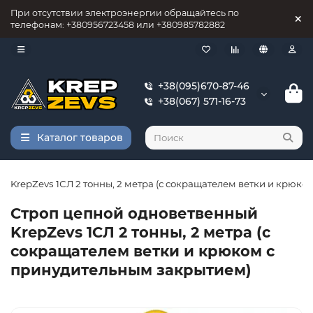
При отсутствии электроэнергии обращайтесь по
телефонам: +380956723458 или +380985782882
+38(095)670-87-46
+38(067) 571-16-73
Каталог товаров
 KrepZevs 1СЛ 2 тонны, 2 метра (с сокращателем ветки и крюк
Строп цепной одноветвенный
KrepZevs 1СЛ 2 тонны, 2 метра (с
сокращателем ветки и крюком с
принудительным закрытием)