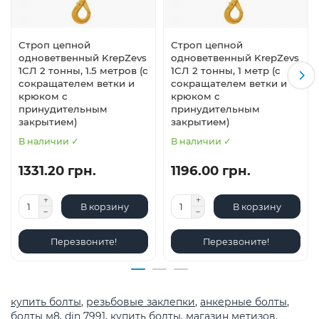
Строп цепной
Строп цепной
одноветвенный KrepZevs
одноветвенный KrepZevs
1СЛ 2 тонны, 1.5 метров (с
1СЛ 2 тонны, 1 метр (с
сокращателем ветки и
сокращателем ветки и
крюком с
крюком с
принудительным
принудительным
закрытием)
закрытием)
В наличии ✓
В наличии ✓
1331.20 грн.
1196.00 грн.
В корзину
В корзину
Перезвоните!
Перезвоните!
купить болты
,
резьбовые заклепки
,
анкерные болты
,
болты м8
,
din 7991
,
купить болты
,
магазин метизов
,